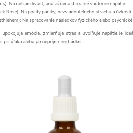
ns): Na netrpezlivosť, podráždenosť a silné vnútorné napätie.
ck Rose): Na pocity paniky, nezvládnuteľného strachu a úzkosti.
Bethlehem): Na spracovanie následkov fyzického alebo psychické
 upokojuje emócie, zmierňuje stres a uvoľňuje napätie.Je ide
a, pri úľaku alebo po nepríjemnej hádke.