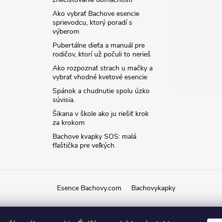
Ako vybrať Bachove esencie
sprievodcu, ktorý poradí s
výberom
Pubertálne dieťa a manuál pre
rodičov, ktorí už počuli to nerieš
Ako rozpoznať strach u mačky a
vybrať vhodné kvetové esencie
Spánok a chudnutie spolu úzko
súvisia.
Šikana v škole ako ju riešiť krok
za krokom
Bachove kvapky SOS: malá
fľaštička pre veľkých
Esence Bachovy.com
Bachovykapky