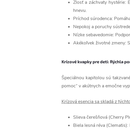
Zlosť a záchvaty hystérie:
hnevu.
Príchod súrodenca: Pomáhajú
Nepokoj a poruchy sústreden
Nízke sebavedomie: Podporuj
Akékoľvek životné zmeny: Sť
Krízové ​​kvapky pre deti: Rýchla 
Špeciálnou kapitolou sú takzvané
pomoc“ v akútnych a emočne vypät
Krízová esencia sa skladá z týcht
Slieva čerešňová (Cherry Plu
Biela lesná réva (Clematis)