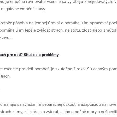
aviu je emočná rovnováha.Esencie sa vyrábajú z nejedovatých, vo
 negatívne emočné stavy.
, pretože pôsobia na jemnej úrovni a pomáhajú im spracovať poci
pomáhajú im lepšie zvládať strach, neistotu, zlosť alebo smútok
 život.
ch pre deti? Situácia a problémy
ve esencie pre deti pomôcť, je skutočne široká. Sú cenným p
tiach.
:
Pomáhajú sa zvládaním separačnej úzkosti a adaptáciou na nové p
 strach z tmy, z lekára, zo zvierat, alebo o nočné mory a nešpecif