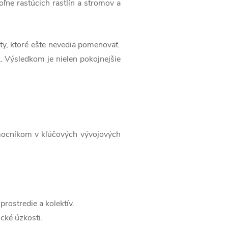
ľne rastúcich rastlín a stromov a
ty, ktoré ešte nevedia pomenovať.
. Výsledkom je nielen pokojnejšie
omocníkom v kľúčových vývojových
rostredie a kolektív.
ické úzkosti.