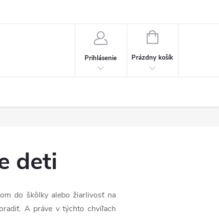
NÁKUPNÝ
KOŠÍK
Prázdny košík
Prihlásenie
e deti
om do škôlky alebo žiarlivosť na
radiť. A práve v týchto chvíľach