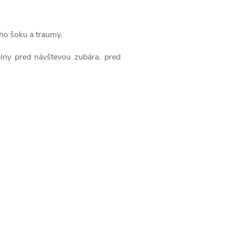
ho šoku a traumy.
álny pred návštevou zubára, pred