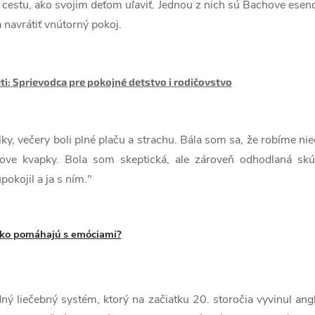
cestu, ako svojim deťom uľaviť. Jednou z nich sú Bachove esenci
navrátiť vnútorný pokoj.
ti: Sprievodca pre pokojné detstvo i rodičovstvo
ky, večery boli plné plaču a strachu. Bála som sa, že robíme ni
ove kvapky. Bola som skeptická, ale zároveň odhodlaná skú
okojil a ja s ním."
 ako pomáhajú s emóciami?
dný liečebný systém, ktorý na začiatku 20. storočia vyvinul ang