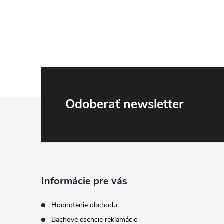
Z
Odoberať newsletter
á
p
ä
Informácie pre vás
t
Hodnotenie obchodu
Bachove esencie reklamácie