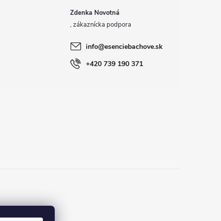
Zdenka Novotná
info
@
esenciebachove.sk
+420 739 190 371