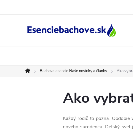
Prejsť
na
obsah
Bachove esencie Naše novinky a články
Ako vybra
Domov
Ako vybrať
Každý rodič to pozná. Obdobie v
nového súrodenca. Detský svet j