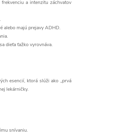
 frekvenciu a intenzitu záchvatov
.
ivé alebo majú prejavy ADHD.
nia.
sa dieťa ťažko vyrovnáva.
ch esencií, ktorá slúži ako „prvá
j lekárničky.
.
nému snívaniu.