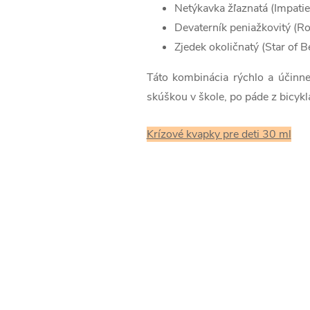
Netýkavka žľaznatá (Impatie
Devaterník peniažkovitý (Ro
Zjedek okoličnatý (Star of 
Táto kombinácia rýchlo a účinne
skúškou v škole, po páde z bicykl
Krízové ​​kvapky pre deti 30 ml