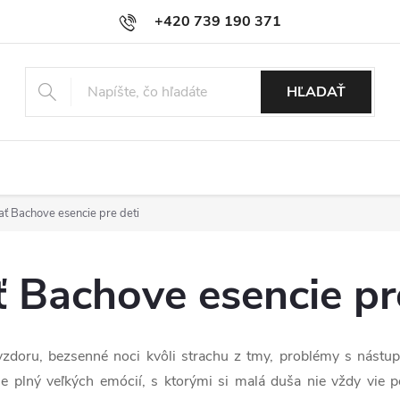
+420 739 190 371
info@esenciebachove.sk
HĽADAŤ
ť Bachove esencie pre deti
 Bachove esencie pr
zdoru, bezsenné noci kvôli strachu z tmy, problémy s nástup
e plný veľkých emócií, s ktorými si malá duša nie vždy vie po