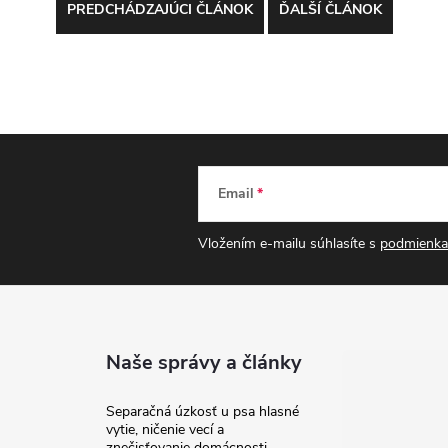
PREDCHÁDZAJÚCI ČLÁNOK
ĎALŠÍ ČLÁNOK
Email
Vložením e-mailu súhlasíte s
podmienka
Naše správy a články
Separačná úzkosť u psa hlasné
vytie, ničenie vecí a
znečisťovanie domácnosti