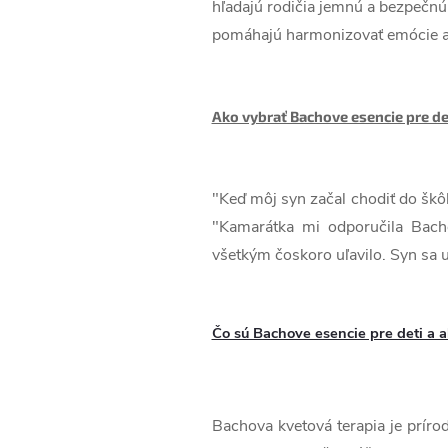
hľadajú rodičia jemnú a bezpečnú 
pomáhajú harmonizovať emócie a 
Ako vybrať Bachove esencie pre de
"Keď môj syn začal chodiť do škôl
"Kamarátka mi odporučila Bach
všetkým čoskoro uľavilo. Syn sa up
Čo sú Bachove esencie pre deti a
Bachova kvetová terapia je príro