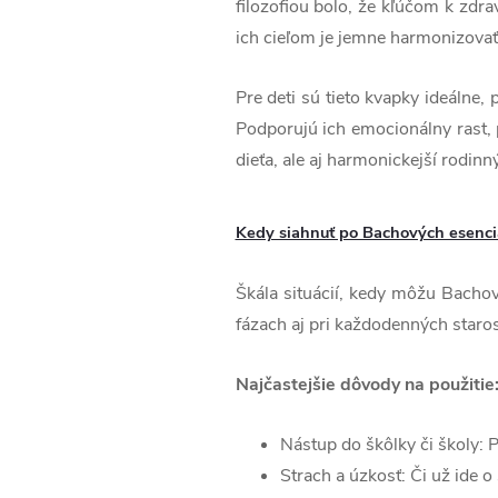
filozofiou bolo, že kľúčom k zdr
ich cieľom je jemne harmonizovať
Pre deti sú tieto kvapky ideálne
Podporujú ich emocionálny rast, 
dieťa, ale aj harmonickejší rodinný
Kedy siahnuť po Bachových esenciá
Škála situácií, kedy môžu Bacho
fázach aj pri každodenných staros
Najčastejšie dôvody na použitie
Nástup do škôlky či školy: 
Strach a úzkosť: Či už ide o