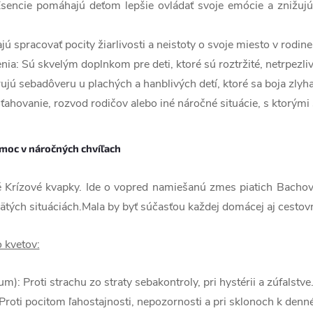
 Esencie pomáhajú deťom lepšie ovládať svoje emócie a znižujú
 spracovať pocity žiarlivosti a neistoty o svoje miesto v rodine
ia: Sú skvelým doplnkom pre deti, ktoré sú roztržité, netrpezl
ú sebadôveru u plachých a hanblivých detí, ktoré sa boja zlyha
ahovanie, rozvod rodičov alebo iné náročné situácie, s ktorými 
pomoc v náročných chvíľach
 Krízové ​​kvapky. Ide o vopred namiešanú zmes piatich Bachový
ých situáciách.Mala by byť súčasťou každej domácej aj cestovne
o kvetov:
m): Proti strachu zo straty sebakontroly, pri hystérii a zúfalstve
: Proti pocitom ľahostajnosti, nepozornosti a pri sklonoch k den