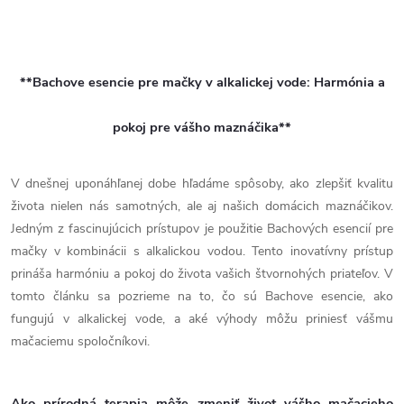
každodenného režimu.Tieto
sa hodia vo chvíľach, keď...
O
Bachove kvapky sú...
v
**Bachove esencie pre mačky v alkalickej vode: Harmónia a
l
pokoj pre vášho maznáčika**
á
d
V dnešnej uponáhľanej dobe hľadáme spôsoby, ako zlepšiť kvalitu
a
života nielen nás samotných, ale aj našich domácich maznáčikov.
Jedným z fascinujúcich prístupov je použitie Bachových esencií pre
c
mačky v kombinácii s alkalickou vodou. Tento inovatívny prístup
prináša harmóniu a pokoj do života vašich štvornohých priateľov. V
i
tomto článku sa pozrieme na to, čo sú Bachove esencie, ako
e
fungujú v alkalickej vode, a aké výhody môžu priniesť vášmu
mačaciemu spoločníkovi.
p
r
Ako prírodná terapia môže zmeniť život vášho mačacieho