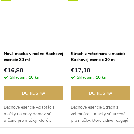
sú vhodné, keď...
narušený...
Nová mačka v rodine Bachovej
Strach z veterinára u mačiek
esencie 30 ml
Bachovej esencie 30 ml
€16,80
€17,10
Skladom
>10 ks
Skladom
>10 ks
DO KOŠÍKA
DO KOŠÍKA
Bachove esencie Adaptácia
Bachove esencie Strach z
mačky na nový domov sú
veterinára u mačky sú určené
určené pre mačky, ktoré si
pre mačky, ktoré citlivo reagujú
zvykajú na nové prostredie,
na cestu, čakáreň aj samotnú
nových ľudí alebo zmenu
návštevu ordinácie.Tieto kvapky