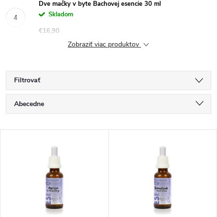
Dve mačky v byte Bachovej esencie 30 ml
Skladom
€16,90
Zobraziť viac produktov
Filtrovať
R
Abecedne
a
Najlacnejšie
V
Najdrahšie
d
ý
Najpredávanejšie
e
p
n
i