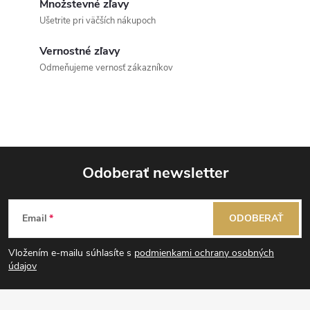
Množstevné zľavy
Ušetrite pri väčších nákupoch
Vernostné zľavy
Odmeňujeme vernosť zákazníkov
Odoberať newsletter
Z
Email
ODOBERAŤ
á
Vložením e-mailu súhlasíte s
podmienkami ochrany osobných
p
údajov
ä