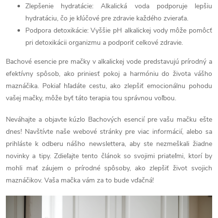
Zlepšenie hydratácie: Alkalická voda podporuje lepšiu
hydratáciu, čo je kľúčové pre zdravie každého zvieraťa.
Podpora detoxikácie: Vyššie pH alkalickej vody môže pomôcť
pri detoxikácii organizmu a podporiť celkové zdravie.
Bachové esencie pre mačky v alkalickej vode predstavujú prírodný a
efektívny spôsob, ako priniesť pokoj a harmóniu do života vášho
maznáčika. Pokiaľ hľadáte cestu, ako zlepšiť emocionálnu pohodu
vašej mačky, môže byť táto terapia tou správnou voľbou.
Neváhajte a objavte kúzlo Bachových esencií pre vašu mačku ešte
dnes! Navštívte naše webové stránky pre viac informácií, alebo sa
prihláste k odberu nášho newslettera, aby ste nezmeškali žiadne
novinky a tipy. Zdieľajte tento článok so svojimi priateľmi, ktorí by
mohli mať záujem o prírodné spôsoby, ako zlepšiť život svojich
maznáčikov. Vaša mačka vám za to bude vďačná!