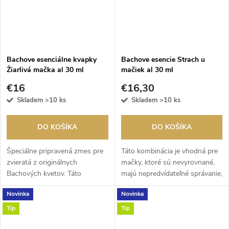
Bachove esenciálne kvapky
Bachove esencie Strach u
Žiarlivá mačka al 30 ml
mačiek al 30 ml
€16
€16,30
Skladem
>10 ks
Skladem
>10 ks
DO KOŠÍKA
DO KOŠÍKA
Špeciálne pripravená zmes pre
Táto kombinácia je vhodná pre
zvieratá z originálnych
mačky, ktoré sú nevyrovnané,
Bachových kvetov. Táto
majú nepredvídateľné správanie,
kombinácia je vhodná pri
sú agresívne, útočné a trpia
Novinka
Novinka
žiarlivosti u mačiek -
strachom a nedôverou. Môžete
najčastejšie sa prejavuje pri
ju použiť, keď sa bojíte...
Tip
Tip
narodení dieťaťa -...