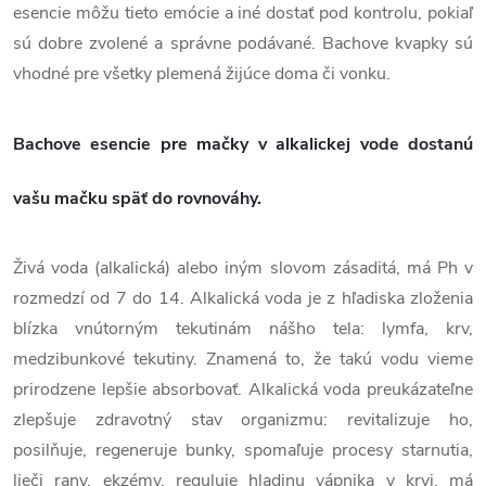
esencie môžu tieto emócie a iné dostať pod kontrolu, pokiaľ
sú dobre zvolené a správne podávané. Bachove kvapky sú
vhodné pre všetky plemená žijúce doma či vonku.
Bachove esencie pre mačky v alkalickej vode dostanú
vašu mačku späť do rovnováhy.
Živá voda (alkalická) alebo iným slovom zásaditá, má Ph v
rozmedzí od 7 do 14. Alkalická voda je z hľadiska zloženia
blízka vnútorným tekutinám nášho tela: lymfa, krv,
medzibunkové tekutiny. Znamená to, že takú vodu vieme
prirodzene lepšie absorbovať. Alkalická voda preukázateľne
zlepšuje zdravotný stav organizmu: revitalizuje ho,
posilňuje, regeneruje bunky, spomaľuje procesy starnutia,
lieči rany, ekzémy, reguluje hladinu vápnika v krvi, má