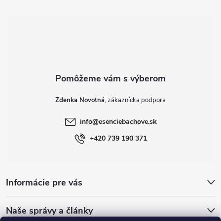
t
i
e
Zdenka Novotná
info
@
esenciebachove.sk
+420 739 190 371
Informácie pre vás
Naše správy a články