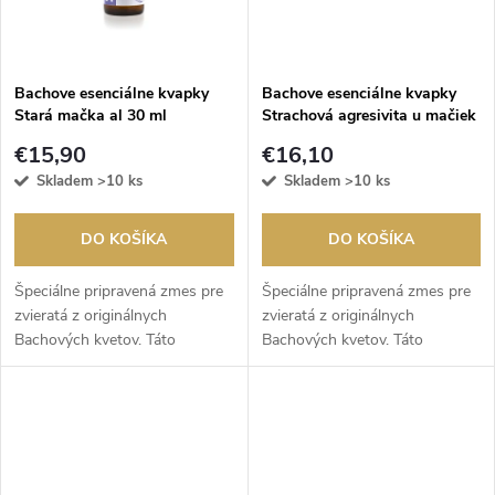
o
v
v
Bachove esenciálne kvapky
Bachove esenciálne kvapky
Stará mačka al 30 ml
Strachová agresivita u mačiek
al 30 ml
€15,90
€16,10
Skladem
>10 ks
Skladem
>10 ks
DO KOŠÍKA
DO KOŠÍKA
Špeciálne pripravená zmes pre
Špeciálne pripravená zmes pre
zvieratá z originálnych
zvieratá z originálnych
Bachových kvetov. Táto
Bachových kvetov. Táto
kombinácia je vhodná pre staré
kombinácia je vhodná pri agresii
mačky, ktoré sú smutné a
mačiek spojenej so strachom.
unavené, bez životnej energie.
Môžete použiť pri strachu z
Esencia...
ľudí,...