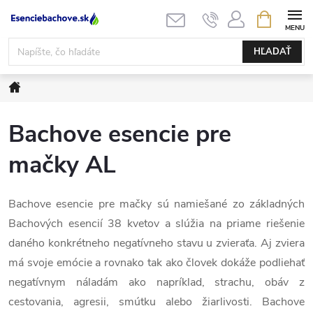
Prejsť
NÁKUPN
KOŠÍK
na
obsah
HĽADAŤ
Domov
Bachove esencie pre
mačky AL
Bachove esencie pre mačky sú namiešané zo základných
Bachových esencií 38 kvetov a slúžia na priame riešenie
daného konkrétneho negatívneho stavu u zvieraťa. Aj zviera
má svoje emócie a rovnako tak ako človek dokáže podliehať
negatívnym náladám ako napríklad, strachu, obáv z
cestovania, agresii, smútku alebo žiarlivosti. Bachove