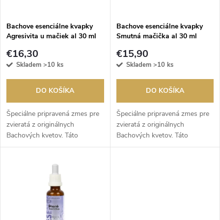
i
s
e
Bachove esenciálne kvapky
Bachove esenciálne kvapky
Agresivita u mačiek al 30 ml
Smutná mačička al 30 ml
p
p
€16,30
€15,90
r
Skladem
>10 ks
Skladem
>10 ks
r
o
DO KOŠÍKA
DO KOŠÍKA
o
d
Špeciálne pripravená zmes pre
Špeciálne pripravená zmes pre
d
zvieratá z originálnych
zvieratá z originálnych
Bachových kvetov. Táto
Bachových kvetov. Táto
u
kombinácia je vhodná pre veľmi
kombinácia je vhodná na
u
dominantné a agresívne mačky.
smútok a žiaľ u mačiek. Po
k
Vhodná aj pre úzkostlivé alebo
smrti majiteľa, počas veľkých
k
naopak...
zmien u dospelej...
t
t
o