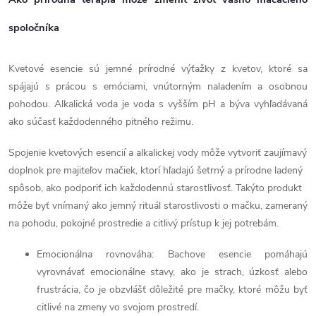
v
spoločníka
k
Kvetové esencie sú jemné prírodné výťažky z kvetov, ktoré sa
y
spájajú s prácou s emóciami, vnútorným naladením a osobnou
v
pohodou. Alkalická voda je voda s vyšším pH a býva vyhľadávaná
ako súčasť každodenného pitného režimu.
ý
Spojenie kvetových esencií a alkalickej vody môže vytvoriť zaujímavý
p
doplnok pre majiteľov mačiek, ktorí hľadajú šetrný a prírodne ladený
i
spôsob, ako podporiť ich každodennú starostlivosť. Takýto produkt
môže byť vnímaný ako jemný rituál starostlivosti o mačku, zameraný
s
na pohodu, pokojné prostredie a citlivý prístup k jej potrebám.
u
Emocionálna rovnováha: Bachove esencie pomáhajú
vyrovnávať emocionálne stavy, ako je strach, úzkosť alebo
frustrácia, čo je obzvlášť dôležité pre mačky, ktoré môžu byť
citlivé na zmeny vo svojom prostredí.