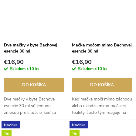
Dve mačky v byte Bachovej
Mačka močom mimo Bachovej
esencie 30 ml
esencie 30 ml
€16,90
€16,90
Skladom
>10 ks
Skladom
>10 ks
DO KOŠÍKA
DO KOŠÍKA
Dve mačky v byte Bachove
Keď mačka močí mimo záchodu
esencie 30 ml sú jemnou
alebo okiadza mimo mačacej
zmesou pre situácie, keď sa
toalety, často tým reaguje na
mačky neznesú, vyhýbajú sa
zmenu prostredia, nové pachy,
Novinka
Novinka
sebe alebo medzi nimi vzniká
inú mačku v domácnosti,
napätie.Tieto Bachove esencie
nevyhovujúci záchod alebo
Tip
Tip