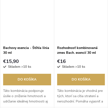
zmeniť váš systém presvedčení,
a tým aj váš...
Bachovy esencia - Štíhla línia
Rozhodnosť kombinovaná
30 ml
zmes Bach. esencií 30 ml
€15,90
€16
Skladem
>10 ks
Skladem
>10 ks
DO KOŠÍKA
DO KOŠÍKA
Táto kombinácia podporuje
Táto kombinácia je vhodná pre
úsilie o zníženie hmotnosti a
tých, ktorí sa cítia stratení a
udržanie ideálnej hmotnosti aj
nerozhodní. Pomáha vyjasniť a
po diéte. Kombinácia posilňuje
sprehľadniť váš pohľad na svet.