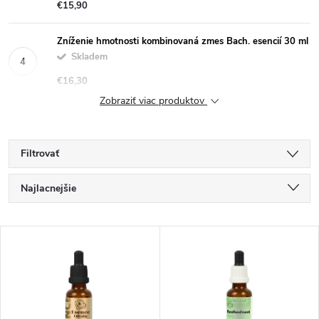
€15,90
Zníženie hmotnosti kombinovaná zmes Bach. esencií 30 ml
Skladem
€16,30
Zobraziť viac produktov
Filtrovať
R
Najlacnejšie
a
Najdrahšie
V
Najpredávanejšie
d
ý
Abecedne
e
p