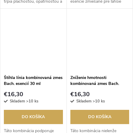
trpia plachosťou, opatrnosťou a
esencie zmiešané pre ľahšie
prílišnou sebadôverou. Pomáha
chudnutie.
nájsť vlastné hodnoty,
sebadôveru a dodať silu a
odvahu.
Štíhla línia kombinovaná zmes
Zníženie hmotnosti
Bach. esencií 30 ml
kombinovaná zmes Bach.
esencií 30 ml
€16,30
€16,30
Skladem
>10 ks
Skladem
>10 ks
DO KOŠÍKA
DO KOŠÍKA
Táto kombinácia podporuje
Táto kombinácia nielenže