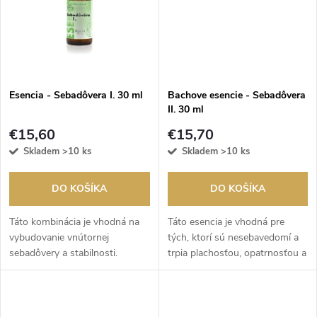
t
o
o
v
v
Esencia - Sebadôvera I. 30 ml
Bachove esencie - Sebadôvera
II. 30 ml
€15,60
€15,70
Skladem
>10 ks
Skladem
>10 ks
DO KOŠÍKA
DO KOŠÍKA
Táto kombinácia je vhodná na
Táto esencia je vhodná pre
vybudovanie vnútornej
tých, ktorí sú nesebavedomí a
sebadôvery a stabilnosti.
trpia plachosťou, opatrnosťou a
prílišnou sebadôverou. Pomáha
nájsť vlastné hodnoty,
sebadôveru a dodať silu a
odvahu.