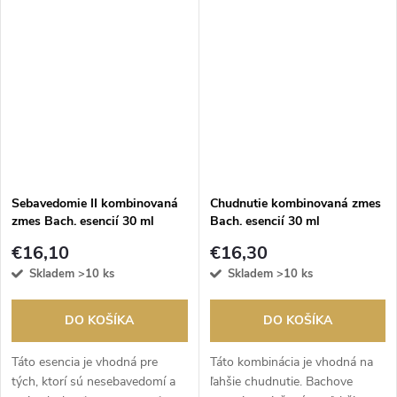
sebakontrolu a sebaovládanie,
pomáha predchádzať
prejedaniu...
Sebavedomie II kombinovaná
Chudnutie kombinovaná zmes
zmes Bach. esencií 30 ml
Bach. esencií 30 ml
€16,10
€16,30
Skladem
>10 ks
Skladem
>10 ks
DO KOŠÍKA
DO KOŠÍKA
Táto esencia je vhodná pre
Táto kombinácia je vhodná na
tých, ktorí sú nesebavedomí a
ľahšie chudnutie. Bachove