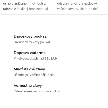
úsilie o zníženie hmotnosti a
odstráni príčiny a následky
udržanie ideálnej hmotnosti aj
vašej nadváhy, ale bude tiež
po diéte. Kombinácia posilňuje
smerovať k trvalej zmene.
sebakontrolu a sebaovládanie,
Odblokovanie vám pomôže
pomáha predchádzať
zmeniť váš systém presvedčení,
O
prejedaniu...
a tým aj váš...
v
Darčekový poukaz
Darujte darčekový poukaz.
l
Doprava zadarmo
á
Pri objednávkach nad 110 EUR
d
Množstevné zľavy
a
Ušetrite pri väčších nákupoch
c
Vernostné zľavy
Odmeňujeme vernosť zákazníkov
i
e