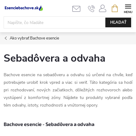
Prejsť
NÁKUPN
KOŠÍK
na
obsah
HĽADAŤ
Ako vybrať Bachove esencie
Sebadôvera a odvaha
Bachove esencie na sebadôveru a odvahu sú určené na chvíle, keď
potrebujete urobiť krok vpred a viac si veriť. Táto kategória sa hodí
pri rozhodovaní, nových začiatkoch, dôležitých rozhovoroch alebo
vystúpení z komfortnej zóny. Nájdete tu produkty vybrané podľa
tém odvahy, istoty, rozhodnosti a vnútornej opory.
Bachove esencie - Sebadôvera a odvaha