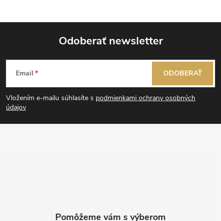
p
r
Odoberať newsletter
v
Z
k
Email
ODOBERAŤ
á
y
Vložením e-mailu súhlasíte s
podmienkami ochrany osobných
p
údajov
v
ý
ä
p
t
i
i
s
e
u