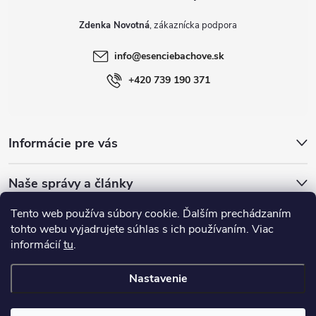
Zdenka Novotná
info
@
esenciebachove.sk
+420 739 190 371
Informácie pre vás
Naše správy a články
Tento web používa súbory cookie. Ďalším prechádzaním
Esence Bachovy.com
Bachovykapky
tohto webu vyjadrujete súhlas s ich používaním. Viac
informácií
tu
.
Nastavenie
Copyright 2026
Esenciebachove
. Všetky práva vyhradené.