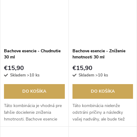
Bachove esencie - Chudnutie
Bachove esencie - Zníženie
30 ml
hmotnosti 30 ml
€15,90
€15,90
Skladem
>10 ks
Skladem
>10 ks
DO KOŠÍKA
DO KOŠÍKA
Táto kombinácia je vhodná pre
Táto kombinácia nielenže
ľahšie docielenie zníženia
odstráni príčiny a následky
hmotnosti. Bachove esencie
vašej nadváhy, ale bude tiež
miešané na mieru pre ľahšie
smerovať k trvalej zmene.
docielenie zníženia hmotnosti.
Odblokovanie vám pomôže