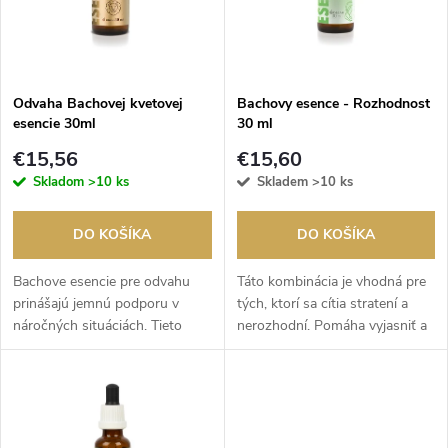
n
i
i
s
e
Odvaha Bachovej kvetovej
Bachovy esence - Rozhodnost
esencie 30ml
30 ml
p
p
€15,56
€15,60
r
Skladom
>10 ks
Skladem
>10 ks
r
o
DO KOŠÍKA
DO KOŠÍKA
o
d
Bachove esencie pre odvahu
Táto kombinácia je vhodná pre
d
prinášajú jemnú podporu v
tých, ktorí sa cítia stratení a
náročných situáciách. Tieto
nerozhodní. Pomáha vyjasniť a
u
kvetové kvapky vychádzajú z
sprehľadniť váš pohľad na svet.
u
princípov Bachovej terapie a sú
k
vyrobené zo starostlivo
k
vybraných...
t