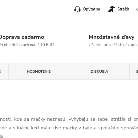
Opýtať sa
Strážiť
Doprava zadarmo
Množstevné zľavy
ri objednávkach nad 110 EUR
Ušetrite pri väčších nákupo
E
HODNOTENIE
DISKUSIA
ti, kde sa mačky neznesú, vyhýbajú sa sebe, strážia si pri
é v situácii, keď máte dve mačky v byte a spolužitie sprevád
ľa.