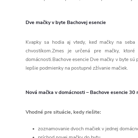
Dve mačky v byte Bachovej esencie
Kvapky sa hodia aj vtedy, keď mačky na seba s
chvostíkom.Zmes je určená pre mačky, ktoré c
domácnosti.Bachove esencie Dve mačky v byte sú pra
lepšie podmienky na postupné zžívanie mačiek.
Nová mačka v domácnosti – Bachove esencie 30 
Vhodné pre situácie, kedy riešite:
zoznamovanie dvoch mačiek v jednej domácno
príchod novej mačky do bytu