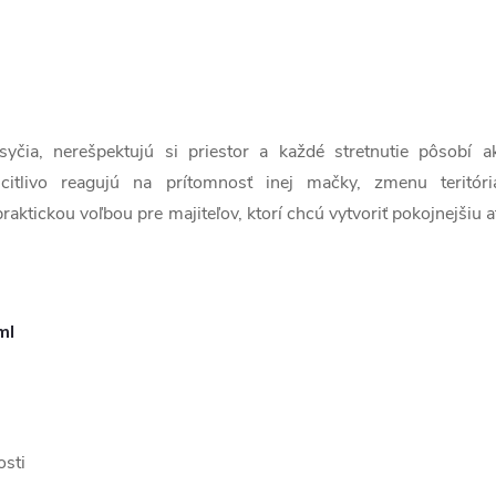
yčia, nerešpektujú si priestor a každé stretnutie pôsobí
itlivo reagujú na prítomnosť inej mačky, zmenu teritór
ktickou voľbou pre majiteľov, ktorí chcú vytvoriť pokojnejšiu a
ml
sti