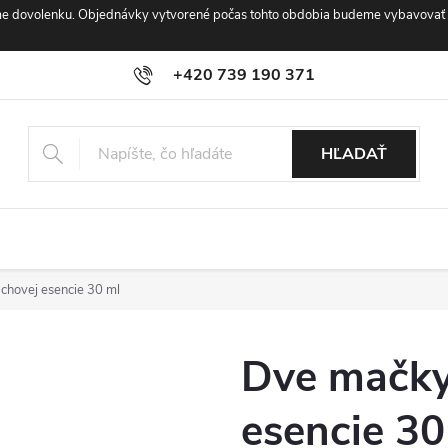
áme dovolenku. Objednávky vytvorené počas tohto obdobia budeme vybavovať a 
+420 739 190 371
info@esenciebachove.sk
HĽADAŤ
chovej esencie 30 ml
Dve mačky
esencie 30