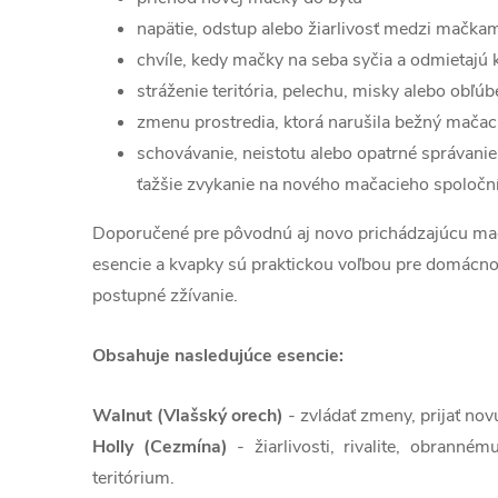
napätie, odstup alebo žiarlivosť medzi mačka
chvíle, kedy mačky na seba syčia a odmietajú 
stráženie teritória, pelechu, misky alebo obľú
zmenu prostredia, ktorá narušila bežný mačac
schovávanie, neistotu alebo opatrné správanie
ťažšie zvykanie na nového mačacieho spoločn
Doporučené pre pôvodnú aj novo prichádzajúcu mačk
esencie a kvapky sú praktickou voľbou pre domácnos
postupné zžívanie.
Obsahuje nasledujúce esencie:
Walnut (Vlašský orech)
- zvládať zmeny, prijať no
Holly (Cezmína)
- žiarlivosti, rivalite, obrann
teritórium.