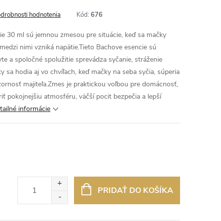
drobnosti hodnotenia
Kód:
676
e 30 ml sú jemnou zmesou pre situácie, keď sa mačky
medzi nimi vzniká napätie.Tieto Bachove esencie sú
e a spoločné spolužitie sprevádza syčanie, stráženie
y sa hodia aj vo chvíľach, keď mačky na seba syčia, súperia
zornosť majiteľa.Zmes je praktickou voľbou pre domácnosť,
ť pokojnejšiu atmosféru, väčší pocit bezpečia a lepší
tailné informácie
PRIDAŤ DO KOŠÍKA