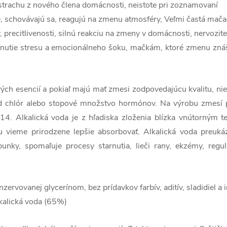
rachu z nového člena domácnosti, neistote pri zoznamovaní
 schovávajú sa, reagujú na zmenu atmosféry, Veľmi častá mačac
, precitlivenosti, silnú reakciu na zmeny v domácnosti, nervozite
dnutie stresu a emocionálneho šoku, mačkám, ktoré zmenu znáš
ých esencií a pokiaľ majú mať zmesi zodpovedajúcu kvalitu, n
lad chlór alebo stopové množstvo hormónov. Na výrobu zmesí 
4. Alkalická voda je z hľadiska zloženia blízka vnútorným te
 vieme prirodzene lepšie absorbovať. Alkalická voda preukáz
 bunky, spomaľuje procesy starnutia, lieči rany, ekzémy, regu
nzervovanej glycerínom, bez prídavkov farbív, aditív, sladidiel a
lkalická voda (65%)