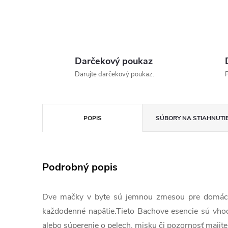
Darčekový poukaz
Darujte darčekový poukaz.
P
POPIS
SÚBORY NA STIAHNUTI
Podrobný popis
Dve mačky v byte sú jemnou zmesou pre domácnos
každodenné napätie.Tieto Bachove esencie sú vhodn
alebo súperenie o pelech, misku či pozornosť majite