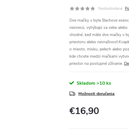
Neohodnotené
Po
Dve mačky v byte Bachove esenci
neznesú, vyhýbajú sa sebe alebo 
vhodné, keď máte dve mačky v byt
priestoru alebo nevraživosť.Kvapk
o miesto, misku, pelech alebo po
kde chcete medzi mačkami vytvori
priestor na postupné zžívanie.
De
Skladom
>10 ks
Možnosti doručenia
€16,90
Jednotková
cena: