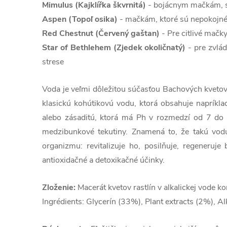
Mimulus (Kajklířka škvrnitá)
- bojácnym mačkám, st
Aspen (Topoľ osika)
- mačkám, ktoré sú nepokojné,
Red Chestnut (Červený gaštan)
- Pre citlivé mačky
Star of Bethlehem (Zjedek okoličnatý)
- pre zvlá
strese
Voda je veľmi dôležitou súčasťou Bachových kvetov
klasickú kohútikovú vodu, ktorá obsahuje naprík
alebo zásaditú, ktorá má Ph v rozmedzí od 7 do 1
medzibunkové tekutiny. Znamená to, že takú vodu
organizmu: revitalizuje ho, posilňuje, regeneruje
antioxidačné a detoxikačné účinky.
Zloženie:
Macerát kvetov rastlín v alkalickej vode ko
Ingrédients: Glycerín (33%), Plant extracts (2%), A