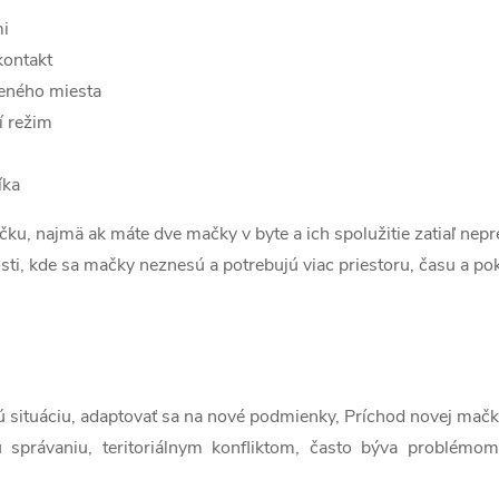
mi
kontakt
beného miesta
í režim
íka
u, najmä ak máte dve mačky v byte a ich spolužitie zatiaľ ne
ti, kde sa mačky neznesú a potrebujú viac priestoru, času a po
vú situáciu, adaptovať sa na nové podmienky, Príchod novej mač
ému správaniu, teritoriálnym konfliktom, často býva problém