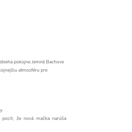
prebieha pokojne.Jemné Bachove
kojnejšiu atmosféru pre
ky
om pocit, že nová mačka narúša