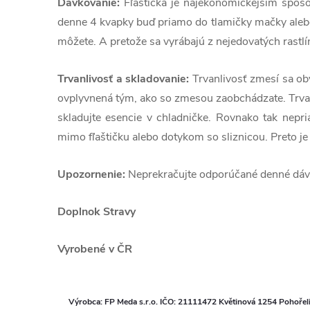
Dávkovanie:
Fľaštička je najekonomickejším spôso
denne 4 kvapky buď priamo do tlamičky mačky alebo 
môžete. A pretože sa vyrábajú z nejedovatých rastlín
Trvanlivosť a skladovanie:
Trvanlivosť zmesí sa ob
ovplyvnená tým, ako so zmesou zaobchádzate. Trvan
skladujte esencie v chladničke. Rovnako tak nepr
mimo fľaštičku alebo dotykom so sliznicou. Preto j
Upozornenie:
Neprekračujte odporúčané denné dávk
Doplnok Stravy
Vyrobené v ČR
Výrobca: FP Meda s.r.o. IČO: 21111472 Květinová 1254 Pohořel