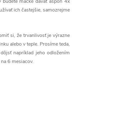
ky budete mačke dávať aspoň 4x
užívať ich častejšie, samozrejme
ť si, že trvanlivosť je výrazne
ku alebo v teple. Prosíme teda,
dôjsť napríklad jeho odložením
 na 6 mesiacov.