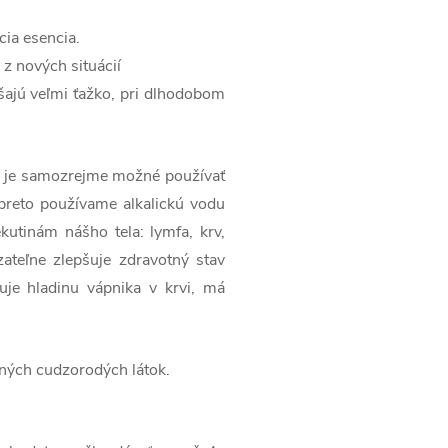
ia esencia.
 z nových situácií
ajú veľmi ťažko, pri dlhodobom
ie je samozrejme možné používať
preto používame alkalickú vodu
kutinám nášho tela: lymfa, krv,
ateľne zlepšuje zdravotný stav
luje hladinu vápnika v krvi, má
 iných cudzorodých látok.