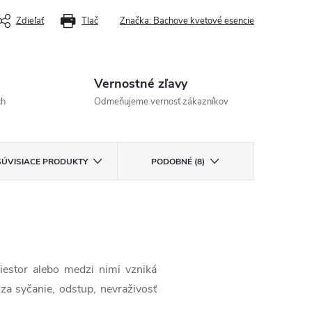
Zdieľať
Tlač
Značka:
Bachove kvetové esencie
Vernostné zľavy
ch
Odmeňujeme vernosť zákazníkov
SÚVISIACE PRODUKTY
PODOBNÉ (8)
estor alebo medzi nimi vzniká
za syčanie, odstup, nevraživosť