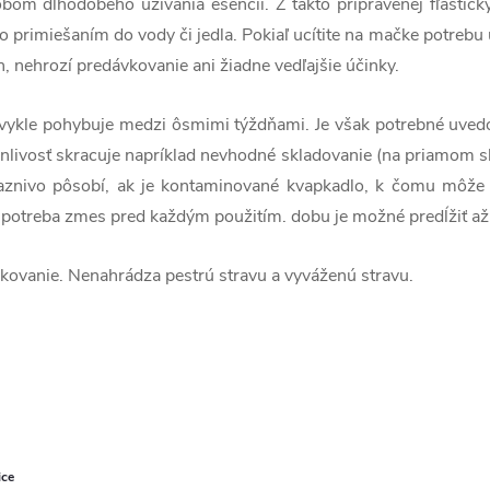
bom dlhodobého užívania esencií. Z takto pripravenej fľaštič
primiešaním do vody či jedla. Pokiaľ ucítite na mačke potrebu 
, nehrozí predávkovanie ani žiadne vedľajšie účinky.
vykle pohybuje medzi ôsmimi týždňami. Je však potrebné uvedomi
livosť skracuje napríklad nevhodné skladovanie (na priamom sln
iaznivo pôsobí, ak je kontaminované kvapkadlo, k čomu môže 
e potreba zmes pred každým použitím. dobu je možné predĺžiť až
ovanie. Nenahrádza pestrú stravu a vyváženú stravu.
ice