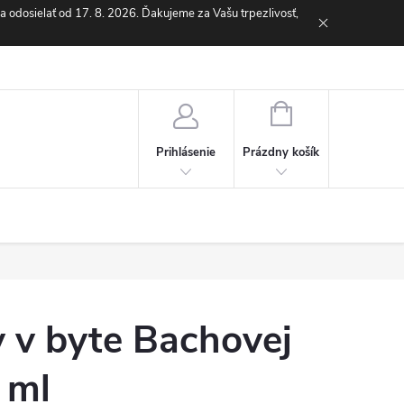
odosielať od 17. 8. 2026. Ďakujeme za Vašu trpezlivosť,
NÁKUPNÝ
KOŠÍK
Prázdny košík
Prihlásenie
 v byte Bachovej
 ml