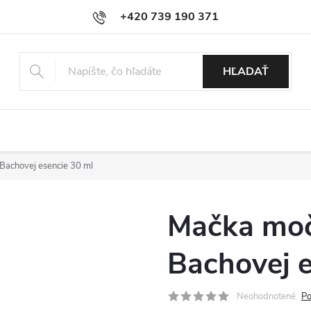
+420 739 190 371
info@esenciebachove.sk
HĽADAŤ
achovej esencie 30 ml
Mačka mo
Bachovej e
Neohodnotené
Po