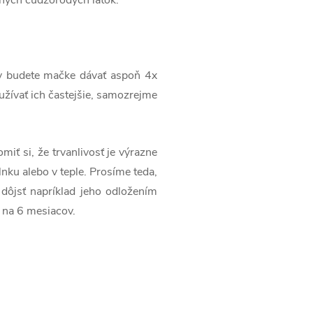
ky budete mačke dávať aspoň 4x
užívať ich častejšie, samozrejme
ť si, že trvanlivosť je výrazne
ku alebo v teple. Prosíme teda,
dôjsť napríklad jeho odložením
 na 6 mesiacov.