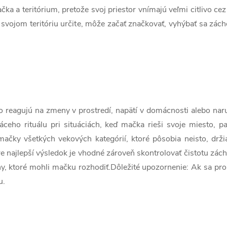
a a teritórium, pretože svoj priestor vnímajú veľmi citlivo ce
 svojom teritóriu určite, môže začať značkovať, vyhýbať sa zác
 reagujú na zmeny v prostredí, napätí v domácnosti alebo naru
ho rituálu pri situáciách, keď mačka rieši svoje miesto, pac
mačky všetkých vekových kategórií, ktoré pôsobia neisto, drž
.Pre najlepší výsledok je vhodné zároveň skontrolovať čistotu zác
y, ktoré mohli mačku rozhodiť.Dôležité upozornenie: Ak sa pr
u.