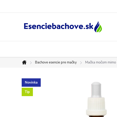
Prejsť
na
obsah
Bachove esencie pre mačky
Mačka močom mimo B
Domov
Novinka
Tip