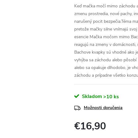
Keď mačka močí mimo záchodu al
zmenu prostredia, nové pachy, i
narušený pocit bezpečia.Téma mačk
pretože mačky silne vnímajú svoj
esencie Mačka močom mimo Bachov
reagujú na zmeny v domácnosti, 
Bachove kvapky sú vhodné ako je
vyhýba sa záchodu alebo pôsobí ne
alebo sa opakuje dlhodobo, je vh
záchodu a prípadne všetko konzul
Skladom
>10 ks
Možnosti doručenia
€16,90
Jednotková