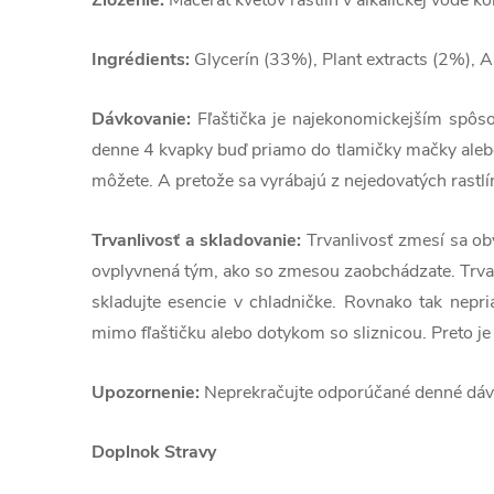
Ingrédients:
Glycerín (33%), Plant extracts (2%), A
Dávkovanie:
Fľaštička je najekonomickejším spôso
denne 4 kvapky buď priamo do tlamičky mačky alebo 
môžete. A pretože sa vyrábajú z nejedovatých rastlín
Trvanlivosť a skladovanie:
Trvanlivosť zmesí sa ob
ovplyvnená tým, ako so zmesou zaobchádzate. Trvan
skladujte esencie v chladničke. Rovnako tak nepr
mimo fľaštičku alebo dotykom so sliznicou. Preto j
Upozornenie:
Neprekračujte odporúčané denné dávk
Doplnok Stravy