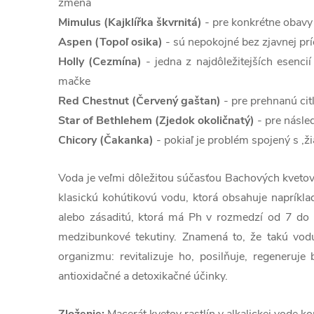
zmena
Mimulus (Kajklířka škvrnitá)
- pre konkrétne obavy 
Aspen (Topoľ osika)
- sú nepokojné bez zjavnej pr
Holly (Cezmína)
- jedna z najdôležitejších esencií 
mačke
Red Chestnut (Červený gaštan)
- pre prehnanú cit
Star of Bethlehem (Zjedok okoličnatý)
- pre násle
Chicory (Čakanka)
- pokiaľ je problém spojený s ,
Voda je veľmi dôležitou súčasťou Bachových kvetov
klasickú kohútikovú vodu, ktorá obsahuje naprík
alebo zásaditú, ktorá má Ph v rozmedzí od 7 do 1
medzibunkové tekutiny. Znamená to, že takú vodu
organizmu: revitalizuje ho, posilňuje, regeneruje
antioxidačné a detoxikačné účinky.
Zloženie:
Macerát kvetov rastlín v alkalickej vode ko