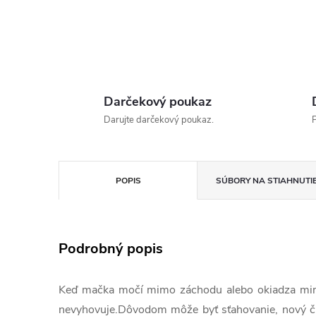
Darčekový poukaz
Darujte darčekový poukaz.
P
POPIS
SÚBORY NA STIAHNUTI
Podrobný popis
Keď mačka močí mimo záchodu alebo okiadza mimo m
nevyhovuje.Dôvodom môže byť sťahovanie, nový čl