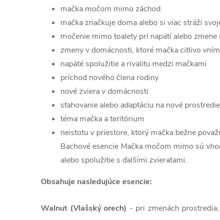
mačka močom mimo záchod
mačka značkuje doma alebo si viac stráži svoj
močenie mimo toalety pri napätí alebo zmene
zmeny v domácnosti, ktoré mačka citlivo vní
napäté spolužitie a rivalitu medzi mačkami
príchod nového člena rodiny
nové zviera v domácnosti
sťahovanie alebo adaptáciu na nové prostredie
téma mačka a teritórium
neistotu v priestore, ktorý mačka bežne považ
Bachové esencie Mačka močom mimo sú vhodné 
alebo spolužitie s ďalšími zvieratami.
Obsahuje nasledujúce esencie:
Walnut (Vlašský orech)
- pri zmenách prostredia,