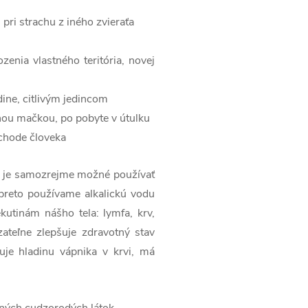
pri strachu z iného zvieraťa
ozenia vlastného teritória, novej
dine, citlivým jedincom
inou mačkou, po pobyte v útulku
dchode človeka
ie je samozrejme možné používať
preto používame alkalickú vodu
kutinám nášho tela: lymfa, krv,
ateľne zlepšuje zdravotný stav
luje hladinu vápnika v krvi, má
 iných cudzorodých látok.