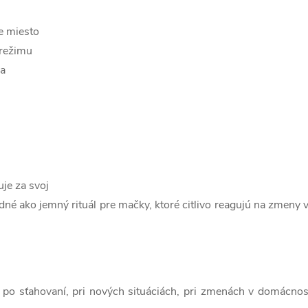
e miesto
 režimu
ma
uje za svoj
ako jemný rituál pre mačky, ktoré citlivo reagujú na zmeny v 
 po sťahovaní, pri nových situáciách, pri zmenách v domácnos