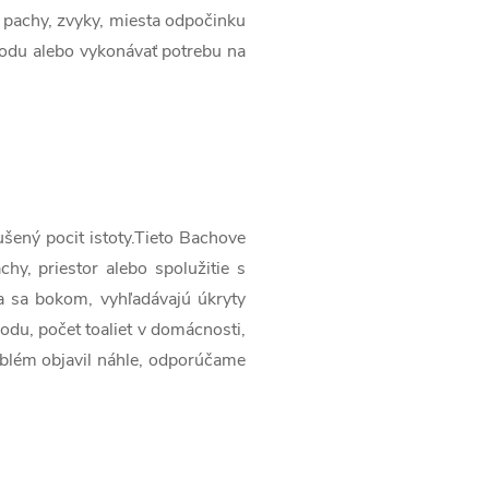
z pachy, zvyky, miesta odpočinku
hodu alebo vykonávať potrebu na
šený pocit istoty.Tieto Bachove
hy, priestor alebo spolužitie s
ia sa bokom, vyhľadávajú úkryty
hodu, počet toaliet v domácnosti,
oblém objavil náhle, odporúčame