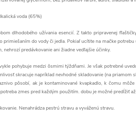
lkalická voda (65%)
bom dlhodobého užívania esencií. Z takto pripravenej fľaštič
primiešaním do vody či jedla. Pokiaľ ucítite na mačke potrebu 
, nehrozí predávkovanie ani žiadne vedľajšie účinky.
vykle pohybuje medzi ôsmimi týždňami. Je však potrebné uvedomi
livosť skracuje napríklad nevhodné skladovanie (na priamom sln
iaznivo pôsobí, ak je kontaminované kvapkadlo, k čomu môže 
e potreba zmes pred každým použitím. dobu je možné predĺžiť až
ovanie. Nenahrádza pestrú stravu a vyváženú stravu.