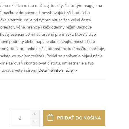
ebo okiadza mimo mačacej toalety, často tým reaguje na
nú mačku v domácnosti, nevyhovujúci záchod alebo
a a teritórium je pri týchto situáciách veľmi častá,
 priestor, vône, hranice i každodenný režim.Bachové
ej esencie 30 ml sú určené pre mačky, ktoré citlivo
nové podnety alebo napätie okolo svojho miesta.Tieto
mný rituál pre pokojnejšiu atmosféru, keď mačka značkuje,
isto vo svojom teritóriu.Pokiaľ sa správanie objaví náhle
odné zároveň skontrolovať čistotu, umiestnenie a typ
tovať s veterinárom.
Detailné informácie
PRIDAŤ DO KOŠÍKA