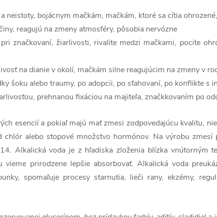
a neistoty, bojácnym mačkám, mačkám, ktoré sa cítia ohrozené, 
íčiny, reagujú na zmeny atmosféry, pôsobia nervózne
pri značkovaní, žiarlivosti, rivalite medzi mačkami, pocite ohr
livosť na dianie v okolí, mačkám silne reagujúcim na zmeny v ro
dky šoku alebo traumy, po adopcii, po sťahovaní, po konflikte s 
žiarlivosťou, prehnanou fixáciou na majiteľa, značkkovaním po o
ých esencií a pokiaľ majú mať zmesi zodpovedajúcu kvalitu, n
lad chlór alebo stopové množstvo hormónov. Na výrobu zmesí 
4. Alkalická voda je z hľadiska zloženia blízka vnútorným te
 vieme prirodzene lepšie absorbovať. Alkalická voda preukáz
 bunky, spomaľuje procesy starnutia, lieči rany, ekzémy, regu
nzervovanej glycerínom, bez prídavkov farbív, aditív, sladidiel a