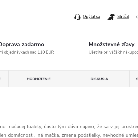
cena:
Opýtať sa
Strážiť
Doprava zadarmo
Množstevné zľavy
ri objednávkach nad 110 EUR
Ušetrite pri väčších nákupo
E
HODNOTENIE
DISKUSIA
ačacej toalety, často tým dáva najavo, že sa v jej prostredí
en domácnosti, iná mačka, zmena podstielky, nevhodné umie