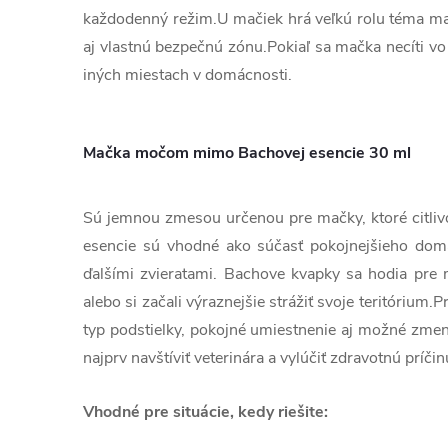
každodenný režim.U mačiek hrá veľkú rolu téma mačk
aj vlastnú bezpečnú zónu.Pokiaľ sa mačka necíti vo
iných miestach v domácnosti.
Mačka močom mimo Bachovej esencie 30 ml
Sú jemnou zmesou určenou pre mačky, ktoré citlivo
esencie sú vhodné ako súčasť pokojnejšieho domáce
ďalšími zvieratami. Bachove kvapky sa hodia pre 
alebo si začali výraznejšie strážiť svoje teritórium
typ podstielky, pokojné umiestnenie aj možné zmen
najprv navštíviť veterinára a vylúčiť zdravotnú príčin
Vhodné pre situácie, kedy riešite: