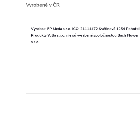
Vyrobené v ČR
Výrobca: FP Meda s.r.o. IČO: 21111472 Květinová 1254 Pohořel
Produkty Yutta s.r.o. nie sú vyrábané spoločnosťou Bach Flower
s.r.o..