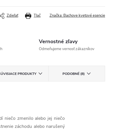
Zdieľať
Tlač
Značka:
Bachove kvetové esencie
Vernostné zľavy
ch
Odmeňujeme vernosť zákazníkov
SÚVISIACE PRODUKTY
PODOBNÉ (8)
 niečo zmenilo alebo jej niečo
stnenie záchodu alebo narušený