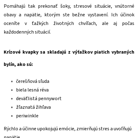
Pomáhajú tak prekonať šoky, stresové situácie, vnútorné
obavy a napätie, ktorým ste bežne vystavení. Ich účinok
oceníte v ťažkých životných chvíľach, ale aj počas
každodenných situácií.
Krízové kvapky sa skladajú z výťažkov piatich vybraných
bylín, ako sú:
čerešňová sľuda
biela lesná réva
deväťlistá pennywort
žľaznatá žihľava
periwinkle
Rýchlo a účinne upokojujú emócie, zmierňujú stres a uvoľňujú
napätie.