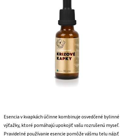
Esencia v kvapkách účinne kombinuje osvedčené bylinné
výťažky, ktoré pomáhajú upokojiť vašu rozrušenú myseľ.
Pravidelné používanie esencie pomôže vášmu telu nájsť