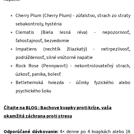
Cherry Plum (Cherry Plum) - zúfalstvo, strach zo straty
sebakontroly, hystéria
Clematis (Biela lesná réva) - nepozornosť,
ľahostajnosť, bezvedomie
Impatiens (nechtík žliazkatý) - netrpezlivosť,
podráždenosť, silné vnútorné napätie
Rock Rose (Pennywort) - nekontrolovateľný strach,
úzkosť, panika, bolesť
Betlehemská hviezda - účinky fyzického alebo
psychického šoku
Čítajte na BLOG : Bachove kvapky proti kríze, vaša
okamžitá záchrana proti stresu
Odporúčané dávkovanie:
4× denne po 4 kvapkách alebo 16