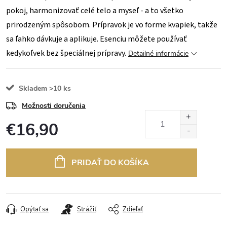
pokoj, harmonizovať celé telo a myseľ - a to všetko
prirodzeným spôsobom. Prípravok je vo forme kvapiek, takže
sa ľahko dávkuje a aplikuje. Esenciu môžete používať
kedykoľvek bez špeciálnej prípravy.
Detailné informácie
Skladem
>10 ks
Možnosti doručenia
€16,90
Jednotková
cena:
PRIDAŤ DO KOŠÍKA
Opýtať sa
Strážiť
Zdieľať