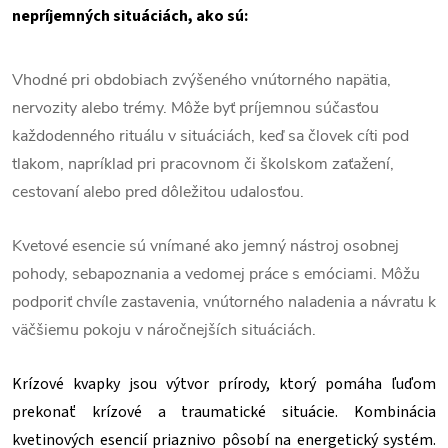
nepríjemných situáciách, ako sú:
Vhodné pri obdobiach zvýšeného vnútorného napätia,
nervozity alebo trémy. Môže byť príjemnou súčasťou
každodenného rituálu v situáciách, keď sa človek cíti pod
tlakom, napríklad pri pracovnom či školskom zaťažení,
cestovaní alebo pred dôležitou udalosťou.
Kvetové esencie sú vnímané ako jemný nástroj osobnej
pohody, sebapoznania a vedomej práce s emóciami. Môžu
podporiť chvíle zastavenia, vnútorného naladenia a návratu k
väčšiemu pokoju v náročnejších situáciách.
Krízové kvapky jsou výtvor prírody, ktorý pomáha ľuďom
prekonať krízové a traumatické situácie. Kombinácia
kvetinových esencií priaznivo pôsobí na energetický systém.