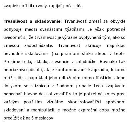
kvapiek do 1 litra vody a upíjať počas dňa
Trvanlivosť a skladovanie:
Trvanlivosť zmesí sa obvykle
pohybuje medzi dvanástimi týždňami. Je však potrebné
uvedomiť si, že trvanlivosť je výrazne ovplyvnená tým, ako so
zmesou zaobchádzate. Trvanlivosť skracuje napríklad
nevhodné skladovanie (na priamom slnku alebo v teple.
Prosíme teda, skladujte esencie v chladničke. Rovnako tak
nepriaznivo pôsobí, ak je kontaminované kvapkadlo, k čomu
môže dôjsť napríklad jeho odložením mimo fľaštičku alebo
dotykom so sliznicou v žiadnom prípade teda kvapkadlo
nenechať hlavne deti olizovať.Preto je potrebné zmes pred
každým použitím vizuálne skontrolovať.Pri správnom
skladovaní a manipulácii je možné expiračnú dobu možno
predĺžiť až na 6 mesiacov.