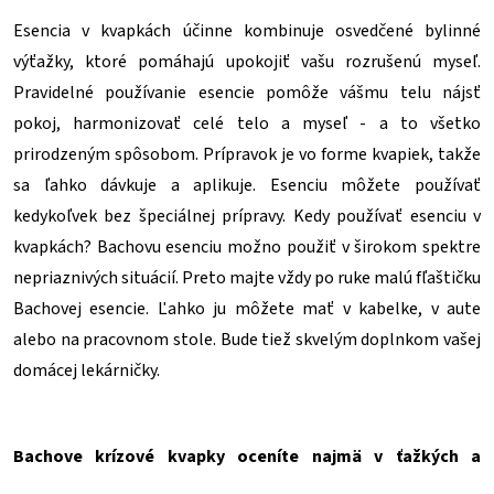
Esencia v kvapkách účinne kombinuje osvedčené bylinné
výťažky, ktoré pomáhajú upokojiť vašu rozrušenú myseľ.
Pravidelné používanie esencie pomôže vášmu telu nájsť
pokoj, harmonizovať celé telo a myseľ - a to všetko
prirodzeným spôsobom. Prípravok je vo forme kvapiek, takže
sa ľahko dávkuje a aplikuje. Esenciu môžete používať
kedykoľvek bez špeciálnej prípravy. Kedy používať esenciu v
kvapkách? Bachovu esenciu možno použiť v širokom spektre
nepriaznivých situácií. Preto majte vždy po ruke malú fľaštičku
Bachovej esencie. Ľahko ju môžete mať v kabelke, v aute
alebo na pracovnom stole. Bude tiež skvelým doplnkom vašej
domácej lekárničky.
Bachove krízové kvapky oceníte najmä v ťažkých a