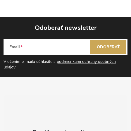
Odoberať newsletter
Z
Email
ODOBERAŤ
á
Vložením e-mailu súhlasíte s
podmienkami ochrany osobných
p
údajov
ä
t
i
e