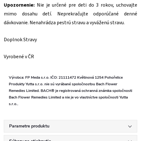
Upozornenie:
Nie je určené pre deti do 3 rokov, uchovajte
mimo dosahu detí. Neprekračujte odporúčané denné
dávkovanie. Nenahrádza pestrú stravu a vyváženú stravu.
Doplnok Stravy
Vyrobené v ČR
Výrobca: FP Meda s.r.o. IČO: 21111472 Květinová 1254 Pohořelice
Produkty Yutta s.r.o. nie sú vyrábané spoločnosťou Bach Flower
Remedies Limited. BACH® je registrovaná ochranná známka spoločnosti
Bach Flower Remedies Limited a nie je vo vlastníctve spoločnosti Yutta
s.r.o..
Parametre produktu