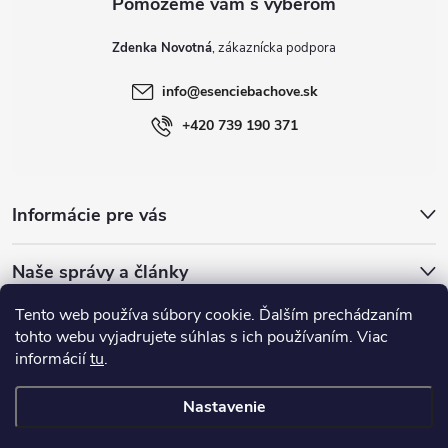
Zdenka Novotná
info
@
esenciebachove.sk
+420 739 190 371
Informácie pre vás
Naše správy a články
Tento web používa súbory cookie. Ďalším prechádzaním
Esence Bachovy.com
Bachovykapky
tohto webu vyjadrujete súhlas s ich používaním. Viac
informácií
tu
.
Nastavenie