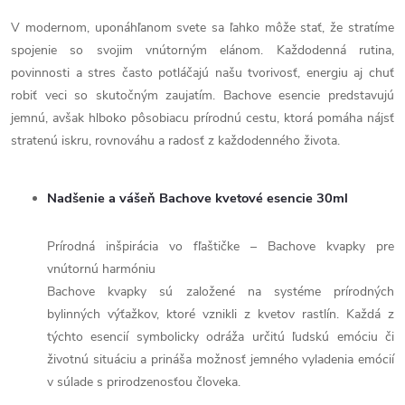
V modernom, uponáhľanom svete sa ľahko môže stať, že stratíme
spojenie so svojim vnútorným elánom. Každodenná rutina,
povinnosti a stres často potláčajú našu tvorivosť, energiu aj chuť
robiť veci so skutočným zaujatím. Bachove esencie predstavujú
jemnú, avšak hlboko pôsobiacu prírodnú cestu, ktorá pomáha nájsť
stratenú iskru, rovnováhu a radosť z každodenného života.
Nadšenie a vášeň Bachove kvetové esencie 30ml
Prírodná inšpirácia vo fľaštičke – Bachove kvapky pre
vnútornú harmóniu
Bachove kvapky sú založené na systéme prírodných
bylinných výťažkov, ktoré vznikli z kvetov rastlín. Každá z
týchto esencií symbolicky odráža určitú ľudskú emóciu či
životnú situáciu a prináša možnosť jemného vyladenia emócií
v súlade s prirodzenosťou človeka.