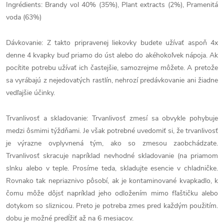
Ingrédients: Brandy vol 40% (35%), Plant extracts (2%), Pramenitá
voda (63%)
Dávkovanie: Z takto pripravenej liekovky budete užívať aspoň 4x
denne 4 kvapky buď priamo do úst alebo do akéhokoľvek nápoja. Ak
pocítite potrebu užívať ich častejšie, samozrejme môžete. A pretože
sa vyrábajú z nejedovatých rastlín, nehrozí predávkovanie ani žiadne
vedľajšie účinky.
Trvanlivosť a skladovanie: Trvanlivosť zmesí sa obvykle pohybuje
medzi ôsmimi týždňami. Je však potrebné uvedomiť si, že trvanlivosť
je výrazne ovplyvnená tým, ako so zmesou zaobchádzate.
Trvanlivosť skracuje napríklad nevhodné skladovanie (na priamom
slnku alebo v teple. Prosíme teda, skladujte esencie v chladničke.
Rovnako tak nepriaznivo pôsobí, ak je kontaminované kvapkadlo, k
čomu môže dôjsť napríklad jeho odložením mimo fľaštičku alebo
dotykom so sliznicou. Preto je potreba zmes pred každým použitím.
dobu je možné predĺžiť až na 6 mesiacov.