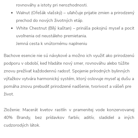
rovnováhy a istoty pri nerozhodnosti.
Walnut (Ořešák vlašský) – uľahčuje prijatie zmien a prirodzený
prechod do nových životných etáp.
White Chestnut (Bílý kaštan) – prináša pokojnú myseľ a pocit
uvoľnenia od neustáleho premietania.
Jemná cesta k vnútornému naplneniu
Bachove esencie nie sú návykové a možno ich využiť ako prirodzenú
podporu v období, keď hľadáte nový smer, rovnováhu alebo túžite
znovu prežívať každodennú radosť. Spojenie prírodných bylinných
výťažkov vytvára harmonický systém, ktorý oslovuje myseľ aj dušu a
pomáha znovu prebudiť prirodzené nadšenie, tvorivosť a vášeň pre
život.
Zloženie: Macerát kvetov rastlín v pramenitej vode konzervovanej
40% Brandy, bez prídavkov farbív, aditív, sladidiel a iných
cudzorodých látok.