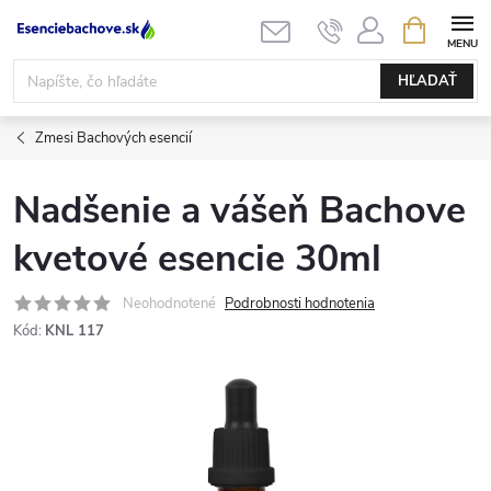
Prejsť
NÁKUPN
KOŠÍK
na
obsah
HĽADAŤ
Zmesi Bachových esencií
Nadšenie a vášeň Bachove
kvetové esencie 30ml
Neohodnotené
Podrobnosti hodnotenia
Kód:
KNL 117