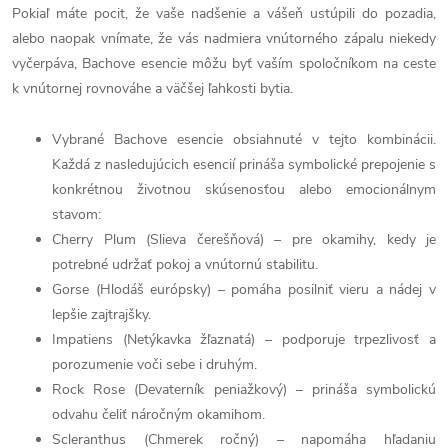
Pokiaľ máte pocit, že vaše nadšenie a vášeň ustúpili do pozadia,
alebo naopak vnímate, že vás nadmiera vnútorného zápalu niekedy
vyčerpáva, Bachove esencie môžu byť vaším spoločníkom na ceste
k vnútornej rovnováhe a väčšej ľahkosti bytia.
Vybrané Bachove esencie obsiahnuté v tejto kombinácii.
Každá z nasledujúcich esencií prináša symbolické prepojenie s
konkrétnou životnou skúsenosťou alebo emocionálnym
stavom:
Cherry Plum (Slieva čerešňová) – pre okamihy, kedy je
potrebné udržať pokoj a vnútornú stabilitu.
Gorse (Hlodáš európsky) – pomáha posilniť vieru a nádej v
lepšie zajtrajšky.
Impatiens (Netýkavka žľaznatá) – podporuje trpezlivosť a
porozumenie voči sebe i druhým.
Rock Rose (Devaterník peniažkový) – prináša symbolickú
odvahu čeliť náročným okamihom.
Scleranthus (Chmerek ročný) – napomáha hľadaniu