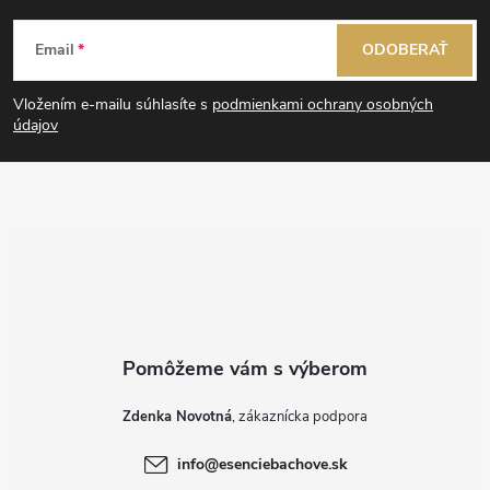
Z
Email
ODOBERAŤ
á
Vložením e-mailu súhlasíte s
podmienkami ochrany osobných
p
údajov
ä
t
i
e
Zdenka Novotná
info
@
esenciebachove.sk