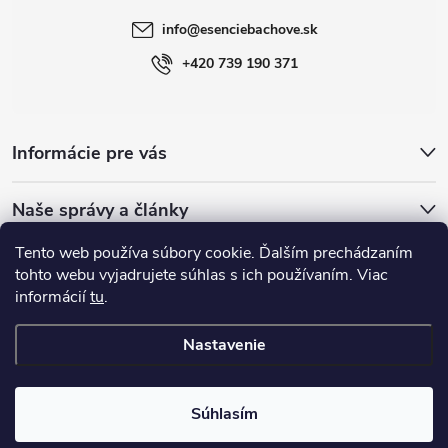
info
@
esenciebachove.sk
+420 739 190 371
Informácie pre vás
Naše správy a články
Tento web používa súbory cookie. Ďalším prechádzaním
Esence Bachovy.com
Bachovykapky
tohto webu vyjadrujete súhlas s ich používaním. Viac
informácií
tu
.
Nastavenie
Copyright 2026
Esenciebachove
. Všetky práva vyhradené.
Súhlasím
Vytvoril Shoptet