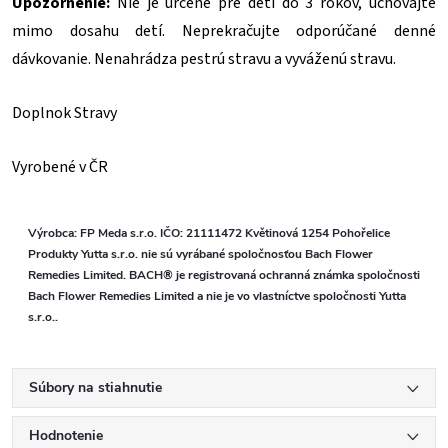
Upozornenie:
Nie je určené pre deti do 3 rokov, uchovajte
mimo dosahu detí. Neprekračujte odporúčané denné
dávkovanie. Nenahrádza pestrú stravu a vyváženú stravu.
Doplnok Stravy
Vyrobené v ČR
Výrobca: FP Meda s.r.o. IČO: 21111472 Květinová 1254 Pohořelice
Produkty Yutta s.r.o. nie sú vyrábané spoločnosťou Bach Flower
Remedies Limited. BACH® je registrovaná ochranná známka spoločnosti
Bach Flower Remedies Limited a nie je vo vlastníctve spoločnosti Yutta
s.r.o..
Súbory na stiahnutie
Hodnotenie