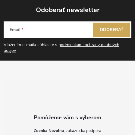
Odoberať newsletter
Z
Email
ODOBERAŤ
á
Vložením e-mailu súhlasíte s
podmienkami ochrany osobných
p
údajov
ä
t
i
e
Zdenka Novotná