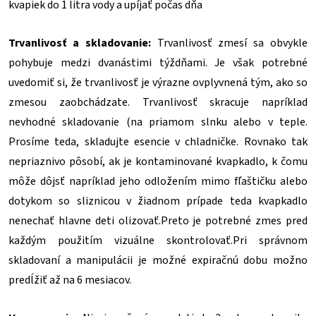
kvapiek do 1 litra vody a upíjať počas dňa
Trvanlivosť a skladovanie:
Trvanlivosť zmesí sa obvykle
pohybuje medzi dvanástimi týždňami. Je však potrebné
uvedomiť si, že trvanlivosť je výrazne ovplyvnená tým, ako so
zmesou zaobchádzate. Trvanlivosť skracuje napríklad
nevhodné skladovanie (na priamom slnku alebo v teple.
Prosíme teda, skladujte esencie v chladničke. Rovnako tak
nepriaznivo pôsobí, ak je kontaminované kvapkadlo, k čomu
môže dôjsť napríklad jeho odložením mimo fľaštičku alebo
dotykom so sliznicou v žiadnom prípade teda kvapkadlo
nenechať hlavne deti olizovať.Preto je potrebné zmes pred
každým použitím vizuálne skontrolovať.Pri správnom
skladovaní a manipulácii je možné expiračnú dobu možno
predĺžiť až na 6 mesiacov.