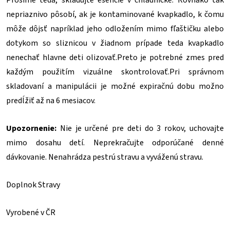
Prosíme teda, skladujte esencie v chladničke. Rovnako tak
nepriaznivo pôsobí, ak je kontaminované kvapkadlo, k čomu
môže dôjsť napríklad jeho odložením mimo fľaštičku alebo
dotykom so sliznicou v žiadnom prípade teda kvapkadlo
nenechať hlavne deti olizovať.Preto je potrebné zmes pred
každým použitím vizuálne skontrolovať.Pri správnom
skladovaní a manipulácii je možné expiračnú dobu možno
predĺžiť až na 6 mesiacov.
Upozornenie:
Nie je určené pre deti do 3 rokov, uchovajte
mimo dosahu detí. Neprekračujte odporúčané denné
dávkovanie. Nenahrádza pestrú stravu a vyváženú stravu.
Doplnok Stravy
Vyrobené v ČR