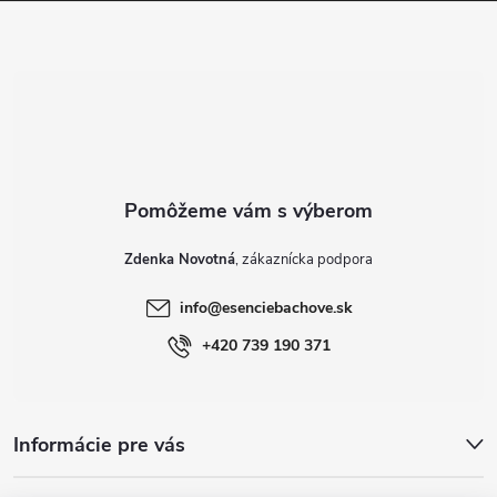
ä
t
i
e
Zdenka Novotná
info
@
esenciebachove.sk
+420 739 190 371
Informácie pre vás