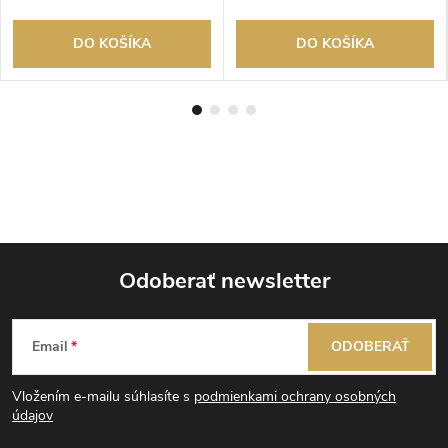
DO KOŠÍKA
DO KOŠÍKA
Odoberať newsletter
Z
Email
ODOBERAŤ
á
Vložením e-mailu súhlasíte s
podmienkami ochrany osobných
p
údajov