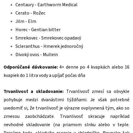
Centaury - Earthworm Medical
Cerato - Rožec
Jilm - Elm
Horec - Gentian bitter
Smrekovec - Smrekovec opadavý
Scleranthus - Hmerek jednoročný
Divoký ovos - Mullein
Odporúčané dávkovanie:
4× denne po 4 kvapkách alebo 16
kvapiek do 1 litra vody a upíjať počas dňa
Trvanlivosť a skladovanie:
Trvanlivosť zmesí sa obvykle
pohybuje medzi dvanástimi týždňami. Je však potrebné
uvedomiť si, že trvanlivosť je výrazne ovplyvnená tým, ako so
zmesou zaobchádzate. Trvanlivosť skracuje napríklad
nevhodné skladovanie (na priamom slnku alebo v teple.