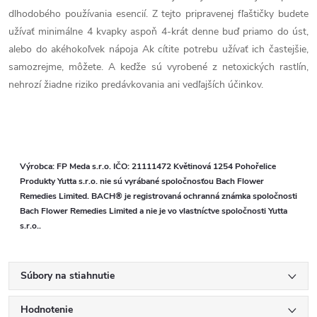
dlhodobého používania esencií. Z tejto pripravenej fľaštičky budete
užívať minimálne 4 kvapky aspoň 4-krát denne buď priamo do úst,
alebo do akéhokoľvek nápoja Ak cítite potrebu užívať ich častejšie,
samozrejme, môžete. A keďže sú vyrobené z netoxických rastlín,
nehrozí žiadne riziko predávkovania ani vedľajších účinkov.
Výrobca: FP Meda s.r.o. IČO: 21111472 Květinová 1254 Pohořelice
Produkty Yutta s.r.o. nie sú vyrábané spoločnosťou Bach Flower
Remedies Limited. BACH® je registrovaná ochranná známka spoločnosti
Bach Flower Remedies Limited a nie je vo vlastníctve spoločnosti Yutta
s.r.o..
Súbory na stiahnutie
Hodnotenie