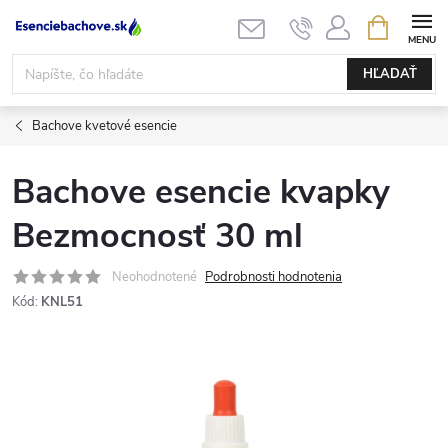
Prejsť
NÁKUPN
KOŠÍK
na
obsah
HĽADAŤ
Bachove kvetové esencie
Bachove esencie kvapky
Bezmocnosť 30 ml
Neohodnotené
Podrobnosti hodnotenia
Kód:
KNL51