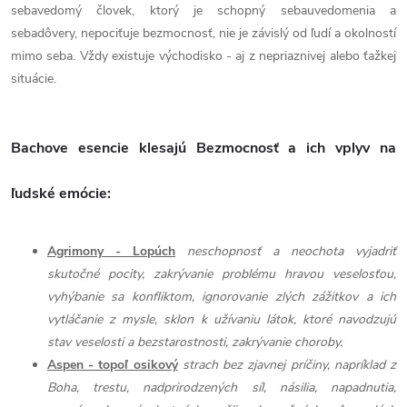
sebavedomý človek, ktorý je schopný sebauvedomenia a
sebadôvery, nepociťuje bezmocnosť, nie je závislý od ľudí a okolností
mimo seba. Vždy existuje východisko - aj z nepriaznivej alebo ťažkej
situácie.
Bachove esencie klesajú Bezmocnosť a ich vplyv na
ľudské emócie:
Agrimony - Lopúch
neschopnosť a neochota vyjadriť
skutočné pocity, zakrývanie problému hravou veselosťou,
vyhýbanie sa konfliktom, ignorovanie zlých zážitkov a ich
vytláčanie z mysle, sklon k užívaniu látok, ktoré navodzujú
stav veselosti a bezstarostnosti, zakrývanie choroby.
Aspen - topoľ osikový
strach bez zjavnej príčiny, napríklad z
Boha, trestu, nadprirodzených síl, násilia, napadnutia,