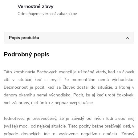
Vernostné zľavy
Odmeňujeme vernosť zákazníkov
Popis produktu
Podrobný popis
Táto kombinácia Bachových esencií je užitočná vtedy, keď sa človek
cíti v situácii, keď si myslí, že momentálne nemá východisko.
Bezmocnosť je pocit, keď sa človek dostal do situácie, z ktorej v
danom okamihu nemá východisko. Pocit, že aj keď urobí čokoľvek,
niet záchrany, niet úniku z nepriaznivej situácie.
Jednotlivec je presvedčený, že je závislý od iných ľudí alebo inej
(vyššej) moci, od nejakej situácie. Tieto pocity bežne prežívajú deti, v
prípade dospelých ide o vyslovene negatívnu emóciu. Zdravý