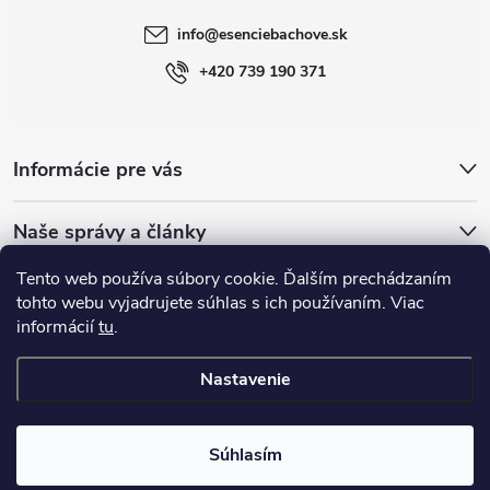
info
@
esenciebachove.sk
+420 739 190 371
Informácie pre vás
Naše správy a články
Tento web používa súbory cookie. Ďalším prechádzaním
Esence Bachovy.com
Bachovykapky
tohto webu vyjadrujete súhlas s ich používaním. Viac
informácií
tu
.
Nastavenie
Copyright 2026
Esenciebachove
. Všetky práva vyhradené.
Súhlasím
Vytvoril Shoptet