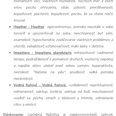
neznámych vecí, vlastných myšlienok, nočných môr a zlých
snov, pocitu ohrozenia, obáv, úzkosti, precitlivenosti,
bojazlivosti, plachosti, bojazlivosti, pocitu, že sa stane niečo
hrozné.
Heather - Heather
egocentrizmus, potreba neustále o sebe
hovoriť a upozorňovať na seba, neschopnosť byť sám,
osamelosť, hypochondria, zveličovanie vlastných problémov a
chorôb, sebaľútosť, vzťahovačnosť, málo lásky v detstve.
Impatiens - Impatiens glandularis
netrpezlivosť, nadmerné
tempo, podráždenosť z pomalosti druhých, vnútorný nepokoj
a napätie, sklon utekať pred sebou samým, hyperaktivita,
nestálosť, "tlačenie na pílu", prudkosť, veľká potreba
nezávislosti.
Vodná fialová - Vodná fialová
vzdialenosť, neprístupnosť,
odmeranosť, odstup, izolácia, odstup od ľudí, neschopnosť
uvoľniť sa, pýcha, strach z blízkosti a intimity, odmietanie
citov a emócií.
Dávkovanie:
Liečebná fľaštička je najekonomickejší spôsob