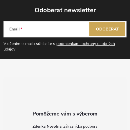
Odoberať newsletter
Z
Email
ODOBERAŤ
á
Vložením e-mailu súhlasíte s
podmienkami ochrany osobných
p
údajov
ä
t
i
e
Zdenka Novotná