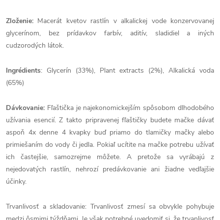
Zloženie:
Macerát kvetov rastlín v alkalickej vode konzervovanej
glycerínom, bez prídavkov farbív, aditív, sladidiel a iných
cudzorodých látok.
Ingrédients
: Glycerín (33%), Plant extracts (2%), Alkalická voda
(65%)
Dávkovanie:
Fľaštička je najekonomickejším spôsobom dlhodobého
užívania esencií. Z takto pripravenej fľaštičky budete mačke dávať
aspoň 4x denne 4 kvapky buď priamo do tlamičky mačky alebo
primiešaním do vody či jedla. Pokiaľ ucítite na mačke potrebu užívať
ich častejšie, samozrejme môžete. A pretože sa vyrábajú z
nejedovatých rastlín, nehrozí predávkovanie ani žiadne vedľajšie
účinky.
Trvanlivosť a skladovanie: Trvanlivosť zmesí sa obvykle pohybuje
medzi ôsmimi týždňami. Je však potrebné uvedomiť si, že trvanlivosť