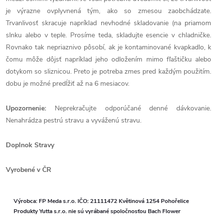
je výrazne ovplyvnená tým, ako so zmesou zaobchádzate.
Trvanlivosť skracuje napríklad nevhodné skladovanie (na priamom
slnku alebo v teple. Prosíme teda, skladujte esencie v chladničke.
Rovnako tak nepriaznivo pôsobí, ak je kontaminované kvapkadlo, k
čomu môže dôjsť napríklad jeho odložením mimo fľaštičku alebo
dotykom so sliznicou. Preto je potreba zmes pred každým použitím.
dobu je možné predĺžiť až na 6 mesiacov.
Upozornenie:
Neprekračujte odporúčané denné dávkovanie.
Nenahrádza pestrú stravu a vyváženú stravu.
Doplnok Stravy
Vyrobené v ČR
Výrobca: FP Meda s.r.o. IČO: 21111472 Květinová 1254 Pohořelice
Produkty Yutta s.r.o. nie sú vyrábané spoločnosťou Bach Flower