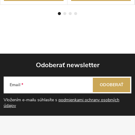
Odoberať newsletter
Z
Email
ODOBERAŤ
á
Vložením e-mailu súhlasíte s
podmienkami ochrany osobných
p
údajov
ä