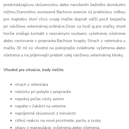
predchádzajúcou skúsenosťou alebo narušením bežného domáceho
režimu.Starostlivo zostavené Bachove esencie sú praktickou voľbou
pre majiteľov, ktorí chcú svojej mačke dopriať väčší pocit bezpečia
pri návšteve veterinárnej ordinácie.Zmes sa hodí aj pre mačky, ktoré
horšie znášajú kontakt s neznámymi osobami, vyšetrenie, ošetrenie
alebo cestovanie v prepravke.Bachove kvapky Strach z veterinára u
mačky 30 ml sú vhodné na pokojnejšie zvládnutie vyšetrenia alebo
ošetrenia a na príjemnejší priebeh celej návštevy veterinárnej kliniky.
Vhodné pre situácie, kedy riešite:
strach z veterinára
neistotu pri pobyte v prepravke
nepokoj počas cesty autom
napätie v čakárni na veterine
nepríjemné skúsenosti z minulosti
citlivú reakciu na nové prostredie, pachy a zvuky
obavy z manipulácie, vyšetrenia alebo ošetrenia