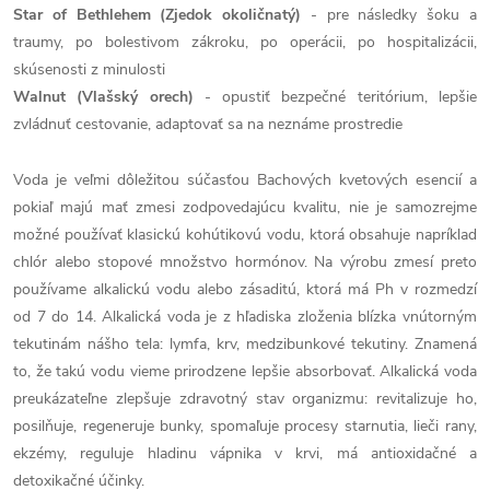
Star of Bethlehem (Zjedok okoličnatý)
- pre následky šoku a
traumy, po bolestivom zákroku, po operácii, po hospitalizácii,
skúsenosti z minulosti
Walnut (Vlašský orech)
- opustiť bezpečné teritórium, lepšie
zvládnuť cestovanie, adaptovať sa na neznáme prostredie
Voda je veľmi dôležitou súčasťou Bachových kvetových esencií a
pokiaľ majú mať zmesi zodpovedajúcu kvalitu, nie je samozrejme
možné používať klasickú kohútikovú vodu, ktorá obsahuje napríklad
chlór alebo stopové množstvo hormónov. Na výrobu zmesí preto
používame alkalickú vodu alebo zásaditú, ktorá má Ph v rozmedzí
od 7 do 14. Alkalická voda je z hľadiska zloženia blízka vnútorným
tekutinám nášho tela: lymfa, krv, medzibunkové tekutiny. Znamená
to, že takú vodu vieme prirodzene lepšie absorbovať. Alkalická voda
preukázateľne zlepšuje zdravotný stav organizmu: revitalizuje ho,
posilňuje, regeneruje bunky, spomaľuje procesy starnutia, lieči rany,
ekzémy, reguluje hladinu vápnika v krvi, má antioxidačné a
detoxikačné účinky.