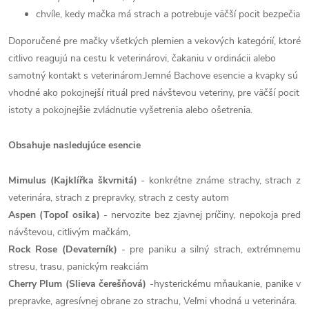
chvíle, kedy mačka má strach a potrebuje väčší pocit bezpečia
Doporučené pre mačky všetkých plemien a vekových kategórií, ktoré
citlivo reagujú na cestu k veterinárovi, čakaniu v ordinácii alebo
samotný kontakt s veterinárom.Jemné Bachove esencie a kvapky sú
vhodné ako pokojnejší rituál pred návštevou veteriny, pre väčší pocit
istoty a pokojnejšie zvládnutie vyšetrenia alebo ošetrenia.
Obsahuje nasledujúce esencie
Mimulus (Kajklířka škvrnitá)
- konkrétne známe strachy, strach z
veterinára, strach z prepravky, strach z cesty autom
Aspen (Topoľ osika)
- nervozite bez zjavnej príčiny, nepokoja pred
návštevou, citlivým mačkám,
Rock Rose (Devaterník)
- pre paniku a silný strach, extrémnemu
stresu, trasu, panickým reakciám
Cherry Plum (Slieva čerešňová)
-hysterickému mňaukanie, panike v
prepravke, agresívnej obrane zo strachu, Veľmi vhodná u veterinára.