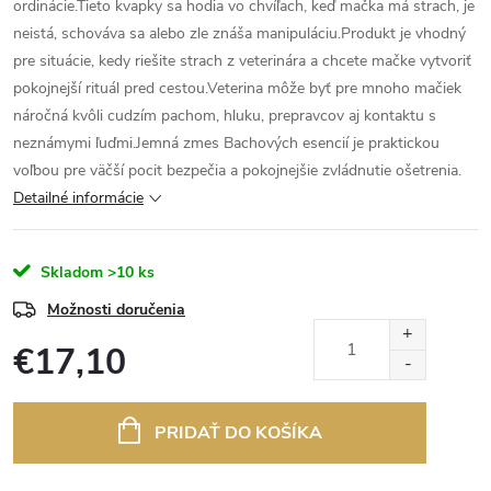
ordinácie.Tieto kvapky sa hodia vo chvíľach, keď mačka má strach, je
neistá, schováva sa alebo zle znáša manipuláciu.Produkt je vhodný
pre situácie, kedy riešite strach z veterinára a chcete mačke vytvoriť
pokojnejší rituál pred cestou.Veterina môže byť pre mnoho mačiek
náročná kvôli cudzím pachom, hluku, prepravcov aj kontaktu s
neznámymi ľuďmi.Jemná zmes Bachových esencií je praktickou
voľbou pre väčší pocit bezpečia a pokojnejšie zvládnutie ošetrenia.
Detailné informácie
Skladom
>10 ks
Možnosti doručenia
€17,10
Jednotková
cena:
PRIDAŤ DO KOŠÍKA