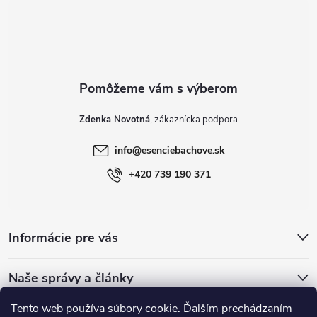
t
i
e
Zdenka Novotná
info
@
esenciebachove.sk
+420 739 190 371
Informácie pre vás
Naše správy a články
Tento web používa súbory cookie. Ďalším prechádzaním