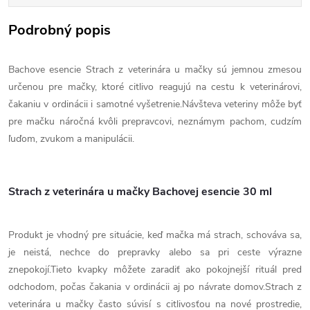
Podrobný popis
Bachove esencie Strach z veterinára u mačky sú jemnou zmesou
určenou pre mačky, ktoré citlivo reagujú na cestu k veterinárovi,
čakaniu v ordinácii i samotné vyšetrenie.Návšteva veteriny môže byť
pre mačku náročná kvôli prepravcovi, neznámym pachom, cudzím
ľuďom, zvukom a manipulácii.
Strach z veterinára u mačky Bachovej esencie 30 ml
Produkt je vhodný pre situácie, keď mačka má strach, schováva sa,
je neistá, nechce do prepravky alebo sa pri ceste výrazne
znepokojí.Tieto kvapky môžete zaradiť ako pokojnejší rituál pred
odchodom, počas čakania v ordinácii aj po návrate domov.Strach z
veterinára u mačky často súvisí s citlivosťou na nové prostredie,