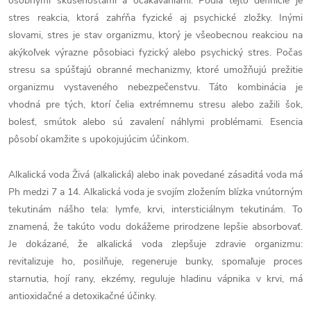
osobnými skúsenosťami a očakávaniami. Podľa tejto definície je
stres reakcia, ktorá zahŕňa fyzické aj psychické zložky. Inými
slovami, stres je stav organizmu, ktorý je všeobecnou reakciou na
akýkoľvek výrazne pôsobiaci fyzický alebo psychický stres. Počas
stresu sa spúšťajú obranné mechanizmy, ktoré umožňujú prežitie
organizmu vystaveného nebezpečenstvu. Táto kombinácia je
vhodná pre tých, ktorí čelia extrémnemu stresu alebo zažili šok,
bolesť, smútok alebo sú zavalení náhlymi problémami. Esencia
pôsobí okamžite s upokojujúcim účinkom.
Alkalická voda Živá (alkalická) alebo inak povedané zásaditá voda má
Ph medzi 7 a 14. Alkalická voda je svojím zložením blízka vnútorným
tekutinám nášho tela: lymfe, krvi, intersticiálnym tekutinám. To
znamená, že takúto vodu dokážeme prirodzene lepšie absorbovať.
Je dokázané, že alkalická voda zlepšuje zdravie organizmu:
revitalizuje ho, posilňuje, regeneruje bunky, spomaľuje proces
starnutia, hojí rany, ekzémy, reguluje hladinu vápnika v krvi, má
antioxidačné a detoxikačné účinky.