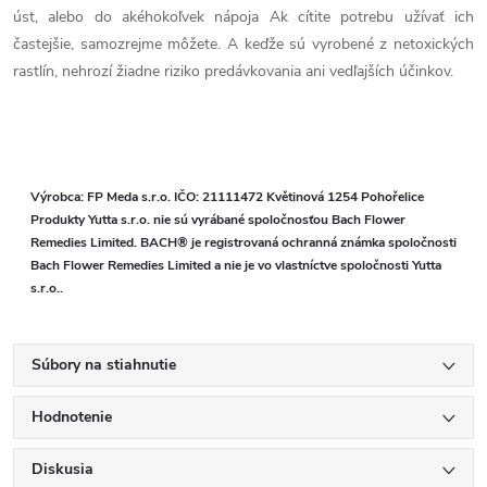
úst, alebo do akéhokoľvek nápoja Ak cítite potrebu užívať ich
častejšie, samozrejme môžete. A keďže sú vyrobené z netoxických
rastlín, nehrozí žiadne riziko predávkovania ani vedľajších účinkov.
Výrobca: FP Meda s.r.o. IČO: 21111472 Květinová 1254 Pohořelice
Produkty Yutta s.r.o. nie sú vyrábané spoločnosťou Bach Flower
Remedies Limited. BACH® je registrovaná ochranná známka spoločnosti
Bach Flower Remedies Limited a nie je vo vlastníctve spoločnosti Yutta
s.r.o..
Súbory na stiahnutie
Hodnotenie
Diskusia