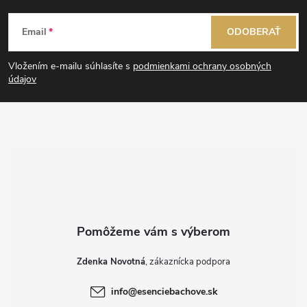
Z
Email
ODOBERAŤ
á
Vložením e-mailu súhlasíte s
podmienkami ochrany osobných
p
údajov
ä
t
i
e
Zdenka Novotná
info
@
esenciebachove.sk