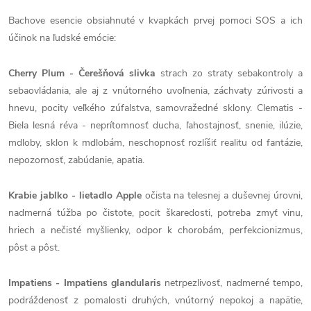
Bachove esencie obsiahnuté v kvapkách prvej pomoci SOS a ich
účinok na ľudské emócie:
Cherry Plum - Čerešňová slivka
strach zo straty sebakontroly a
sebaovládania, ale aj z vnútorného uvoľnenia, záchvaty zúrivosti a
hnevu, pocity veľkého zúfalstva, samovražedné sklony. Clematis -
Biela lesná réva - neprítomnosť ducha, ľahostajnosť, snenie, ilúzie,
mdloby, sklon k mdlobám, neschopnosť rozlíšiť realitu od fantázie,
nepozornosť, zabúdanie, apatia.
Krabie jablko - lietadlo Apple
očista na telesnej a duševnej úrovni,
nadmerná túžba po čistote, pocit škaredosti, potreba zmyť vinu,
hriech a nečisté myšlienky, odpor k chorobám, perfekcionizmus,
pôst a pôst.
Impatiens - Impatiens glandularis
netrpezlivosť, nadmerné tempo,
podráždenosť z pomalosti druhých, vnútorný nepokoj a napätie,