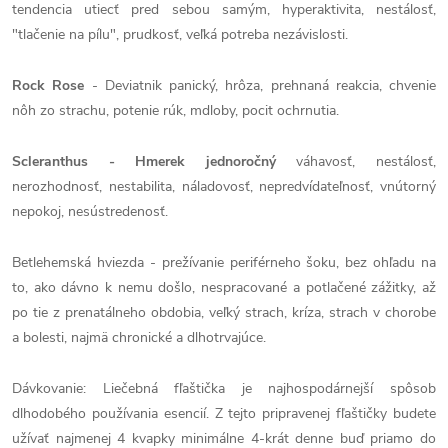
tendencia utiecť pred sebou samým, hyperaktivita, nestálosť,
"tlačenie na pílu", prudkosť, veľká potreba nezávislosti.
Rock Rose
- Deviatnik panický, hrôza, prehnaná reakcia, chvenie
nôh zo strachu, potenie rúk, mdloby, pocit ochrnutia.
Scleranthus - Hmerek jednoročný
váhavosť, nestálosť,
nerozhodnosť, nestabilita, náladovosť, nepredvídateľnosť, vnútorný
nepokoj, nesústredenosť.
Betlehemská hviezda - prežívanie periférneho šoku, bez ohľadu na
to, ako dávno k nemu došlo, nespracované a potlačené zážitky, až
po tie z prenatálneho obdobia, veľký strach, kríza, strach v chorobe
a bolesti, najmä chronické a dlhotrvajúce.
Dávkovanie: Liečebná fľaštička je najhospodárnejší spôsob
dlhodobého používania esencií. Z tejto pripravenej fľaštičky budete
užívať najmenej 4 kvapky minimálne 4-krát denne buď priamo do